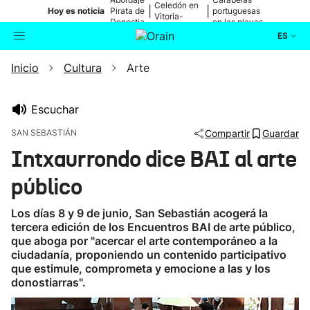
Celedón en
|
|
Hoy es noticia
Pirata de
portuguesas
Vitoria-
Donostia
en las playas
Gasteiz
ES
Inicio
Cultura
Arte
Actualidad
Buscador
Política
Escuchar
SAN SEBASTIÁN
Compartir
Guardar
Cultura
Intxaurrondo dice BAI al arte
público
Ikusmiran
Los días 8 y 9 de junio, San Sebastián acogerá la
Eguraldia
tercera edición de los Encuentros BAI de arte público,
que aboga por "acercar el arte contemporáneo a la
ciudadanía, proponiendo un contenido participativo
que estimule, comprometa y emocione a las y los
donostiarras".