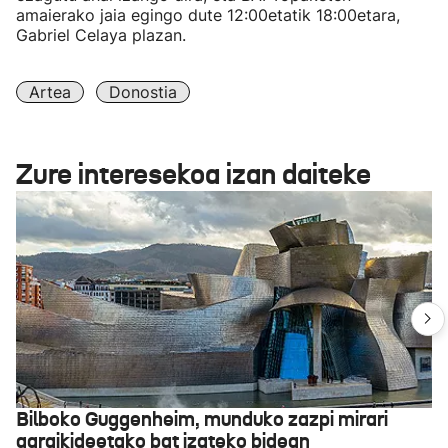
amaierako jaia egingo dute 12:00etatik 18:00etara,
Gabriel Celaya plazan.
Artea
Donostia
Zure interesekoa izan daiteke
Bilboko Guggenheim, munduko zazpi mirari
garaikideetako bat izateko bidean