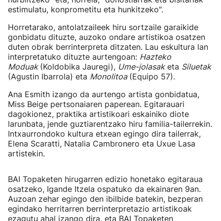
estimulatu, konprometitu eta hunkitzeko".
Horretarako, antolatzaileek hiru sortzaile garaikide
gonbidatu dituzte, auzoko ondare artistikoa osatzen
duten obrak berrinterpreta ditzaten. Lau eskultura lan
interpretatuko dituzte aurtengoan:
Hazteko
Moduak
(Koldobika Jauregi),
Ume-jolasak
eta
Siluetak
(Agustin Ibarrola) eta
Monolitoa
(Equipo 57).
Ana Esmith izango da aurtengo artista gonbidatua,
Miss Beige pertsonaiaren paperean. Egitarauari
dagokionez, praktika artistikoari eskainiko diote
larunbata, jende guztiarentzako hiru familia-tailerrekin.
Intxaurrondoko kultura etxean egingo dira tailerrak,
Elena Scaratti, Natalia Cambronero eta Uxue Lasa
artistekin.
BAI Topaketen hirugarren edizio honetako egitaraua
osatzeko, Igande Itzela ospatuko da ekainaren 9an.
Auzoan zehar egingo den ibilbide batekin, bezperan
egindako herritarren berrinterpretazio artistikoak
ezagutu ahal izango dira, eta BAI Topaketen