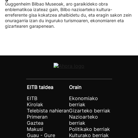
Guggenheim Bilbao Museoak, aro garaikideko obra
enblematikoa izateaz gain, Bilbo nazioarteko kultura-
erreferente gisa kokatzea ahalbidetu du, eta eragin sakon zein
onuragarria izan du inguruko turismoaren, ekonomiaren eta
gizartearen garapenean.
EITB taldea
Orain
EITB
Ekonomiako
Kirolak
berriak
Telebista nahieran
Gizarteko berriak
Primeran
Nazioarteko
Gaztea
berriak
Makusi
Politikako berriak
Guau - Gure
Kulturako berriak