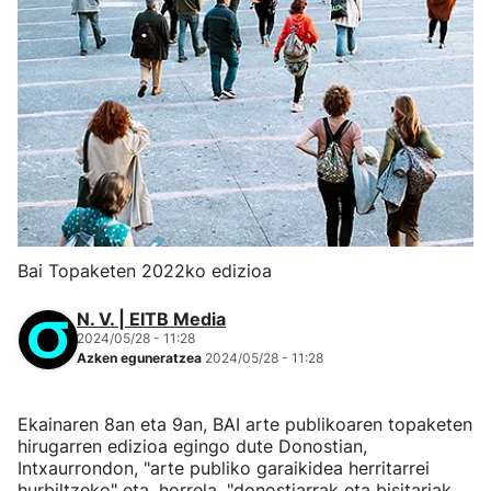
Bai Topaketen 2022ko edizioa
N. V. | EITB Media
2024/05/28 - 11:28
Azken eguneratzea
2024/05/28 - 11:28
Ekainaren 8an eta 9an, BAI arte publikoaren topaketen
hirugarren edizioa egingo dute Donostian,
Intxaurrondon, "arte publiko garaikidea herritarrei
hurbiltzeko" eta, horrela, "donostiarrak eta bisitariak