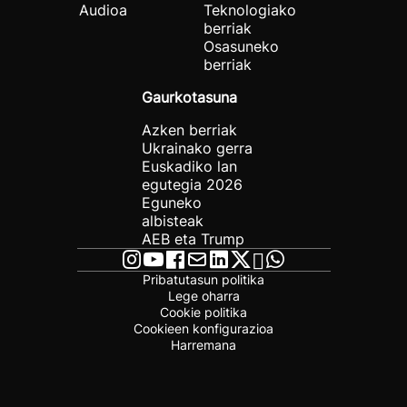
Audioa
Teknologiako
berriak
Osasuneko
berriak
Gaurkotasuna
Azken berriak
Ukrainako gerra
Euskadiko lan
egutegia 2026
Eguneko
albisteak
AEB eta Trump
Pribatutasun politika
Lege oharra
Cookie politika
Cookieen konfigurazioa
Harremana