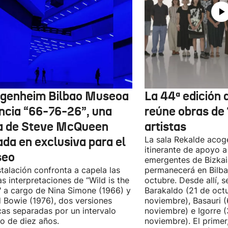
genheim Bilbao Museoa
La 44ª edición d
ncia “66-76-26”, una
reúne obras de
a de Steve McQueen
artistas
ada en exclusiva para el
La sala Rekalde acog
itinerante de apoyo a 
seo
emergentes de Bizkai
stalación confronta a capela las
permanecerá en Bilba
as interpretaciones de “Wild is the
octubre. Desde allí, s
 a cargo de Nina Simone (1966) y
Barakaldo (21 de oct
 Bowie (1976), dos versiones
noviembre), Basauri 
cas separadas por un intervalo
noviembre) e Igorre 
o de diez años.
noviembre). El primer