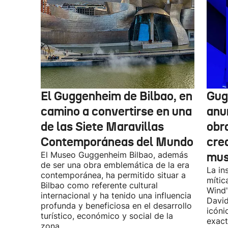
El Guggenheim de Bilbao, en
Gug
camino a convertirse en una
anu
de las Siete Maravillas
obr
Contemporáneas del Mundo
cre
El Museo Guggenheim Bilbao, además
mu
de ser una obra emblemática de la era
La in
contemporánea, ha permitido situar a
mític
Bilbao como referente cultural
Wind"
internacional y ha tenido una influencia
David
profunda y beneficiosa en el desarrollo
icóni
turístico, económico y social de la
exact
zona.