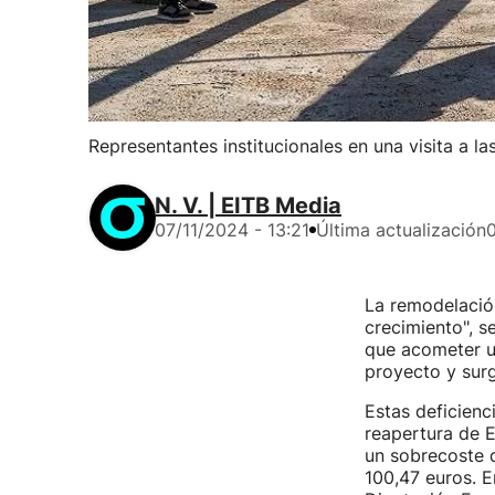
Representantes institucionales en una visita a la
N. V. | EITB Media
07/11/2024 - 13:21
Última actualización
0
La remodelación
crecimiento", s
que acometer un
proyecto y sur
Estas deficienc
reapertura de E
un sobrecoste 
100,47 euros. E