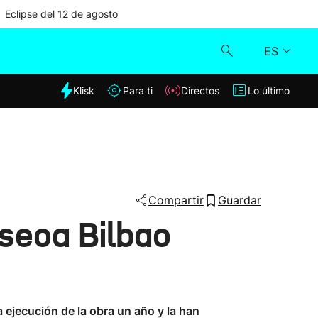
Eclipse del 12 de agosto
ES
dia
Klisk
Para ti
Directos
Lo último
Klisk
Directos
Para ti
Compartir
Guardar
seoa Bilbao
Lo último
 ejecución de la obra un año y la han