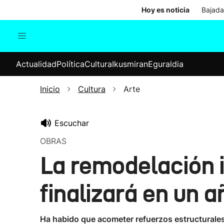
Hoy es noticia
Bajada
Actualidad
Política
Cul
Actualidad
Política
Cultura
Ikusmiran
Eguraldia
Sociedad
Elecciones
Economía
Inicio
Cultura
Arte
Internacional
Escuchar
OBRAS
La remodelación 
finalizará en un a
Ha habido que acometer refuerzos estructurales 