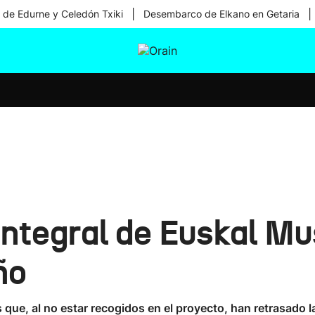
|
|
 de Edurne y Celedón Txiki
Desembarco de Elkano en Getaria
tura
Ikusmiran
Egural
Salud
Tecnología
integral de Euskal Mu
ño
que, al no estar recogidos en el proyecto, han retrasado la