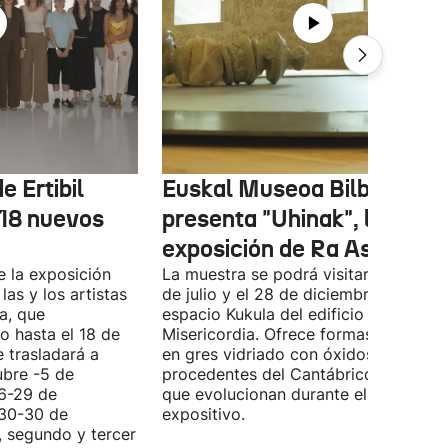
e Ertibil
Euskal Museoa Bilbao
 18 nuevos
presenta "Uhinak", la nuev
exposición de Ra Asensi
e la exposición
La muestra se podrá visitar entre el 8
las y los artistas
de julio y el 28 de diciembre en el
a, que
espacio Kukula del edificio
o hasta el 18 de
Misericordia. Ofrece formas realizada
e trasladará a
en gres vidriado con óxidos y algas
ubre -5 de
procedentes del Cantábrico, material
(6-29 de
que evolucionan durante el periodo
(30-30 de
expositivo.
, segundo y tercer