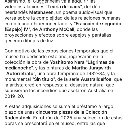
Asimismo, el Guggenheim va a adquirir las
videoinstalaciones "
Teoría del caos
", del dúo
neerlandés
Metahaven
, un poema audiovisual que
versa sobre la complejidad de las relaciones humanas
en un mundo hiperconectado; y "
Fracción de segundo
(Espejo) IV
", de
Anthony McCall
, donde las
proyecciones y efectos sobre espejos y pantallas
generan dibujos de luz.
Con motivo de las exposiciones temporales que el
museo ha dedicado este año, ingresarán en la
colección la obra de
Yoshitomo Nara
"
Lágrimas de
medianoche
", y las pinturas de
Martha Jungwirth
"
Autorretrato
", una obra temprana de 1982–84, y la
monumental "
Sin título
", de la serie
Australidelfos
, que
la artista creó en respuesta al desastre natural que
supusieron los incendios que asolaron Australia en
2019–20.
A estas adquisiciones se suma el préstamo a largo
plazo de unas
cincuenta piezas de la Colección
Rodenstock
. En otoño de 2025 una selección de estas
obras se presentará en el museo, entre las que