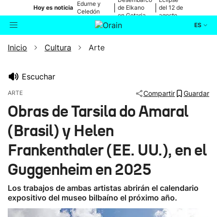
Edurne y
|
|
Hoy es noticia
de Elkano
del 12 de
Celedón
en Getaria
agosto
Txiki
ES
Inicio
Cultura
Arte
Actualidad
Buscador
Política
Escuchar
ARTE
Compartir
Guardar
Cultura
Obras de Tarsila do Amaral
(Brasil) y Helen
Ikusmiran
Frankenthaler (EE. UU.), en el
Eguraldia
Guggenheim en 2025
Los trabajos de ambas artistas abrirán el calendario
expositivo del museo bilbaíno el próximo año.