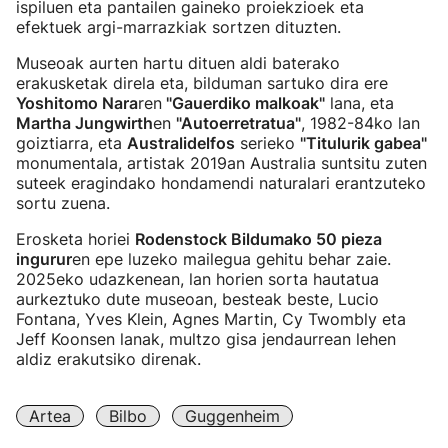
ispiluen eta pantailen gaineko proiekzioek eta
efektuek argi-marrazkiak sortzen dituzten.
Museoak aurten hartu dituen aldi baterako
erakusketak direla eta, bilduman sartuko dira ere
Yoshitomo Nara
ren
"Gauerdiko malkoak"
lana, eta
Martha Jungwirth
en
"Autoerretratua"
, 1982-84ko lan
goiztiarra, eta
Australidelfos
serieko
"Titulurik gabea"
monumentala, artistak 2019an Australia suntsitu zuten
suteek eragindako hondamendi naturalari erantzuteko
sortu zuena.
Erosketa horiei
Rodenstock Bildumako 50 pieza
ingurur
en epe luzeko mailegua gehitu behar zaie.
2025eko udazkenean, lan horien sorta hautatua
aurkeztuko dute museoan, besteak beste, Lucio
Fontana, Yves Klein, Agnes Martin, Cy Twombly eta
Jeff Koonsen lanak, multzo gisa jendaurrean lehen
aldiz erakutsiko direnak.
Artea
Bilbo
Guggenheim