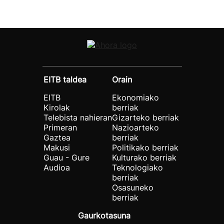
EITB taldea
Orain
EITB
Ekonomiako
Kirolak
berriak
Telebista nahieran
Gizarteko berriak
Primeran
Nazioarteko
Gaztea
berriak
Makusi
Politikako berriak
Guau - Gure
Kulturako berriak
Audioa
Teknologiako
berriak
Osasuneko
berriak
Gaurkotasuna