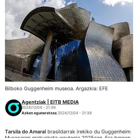
Bilboko Guggenheim museoa. Argazkia: EFE
Agentziak | EITB MEDIA
2024/12/04 - 21:39
Azken eguneratzea
2024/12/04 - 21:39
Tarsila do Amaral
brasildarrak irekiko du Guggenheim
Museoaren erakusketa-egutegia 2025ean. Era berean,