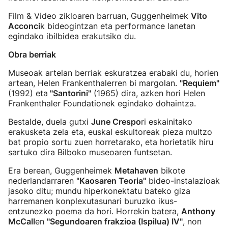
Film & Video zikloaren barruan, Guggenheimek
Vito
Acconci
k bideogintzan eta performance lanetan
egindako ibilbidea erakutsiko du.
Obra berriak
Museoak artelan berriak eskuratzea erabaki du, horien
artean, Helen Frankenthalerren bi margolan.
"Requiem"
(1992) eta
"Santorini"
(1965) dira, azken hori Helen
Frankenthaler Foundationek egindako dohaintza.
Bestalde, duela gutxi
June Crespo
ri eskainitako
erakusketa zela eta, euskal eskultoreak pieza multzo
bat propio sortu zuen horretarako, eta horietatik hiru
sartuko dira Bilboko museoaren funtsetan.
Era berean, Guggenheimek
Metahaven
bikote
nederlandarraren
"Kaosaren Teoria"
bideo-instalazioak
jasoko ditu; mundu hiperkonektatu bateko giza
harremanen konplexutasunari buruzko ikus-
entzunezko poema da hori. Horrekin batera,
Anthony
McCall
en
"Segundoaren frakzioa (Ispilua) IV"
, non