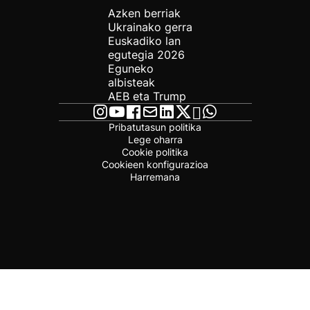
Azken berriak
Ukrainako gerra
Euskadiko lan
egutegia 2026
Eguneko
albisteak
AEB eta Trump
Pribatutasun politika
Lege oharra
Cookie politika
Cookieen konfigurazioa
Harremana