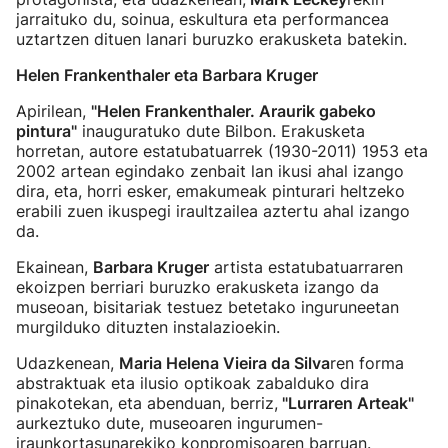
jarraituko du, soinua, eskultura eta performancea
uztartzen dituen lanari buruzko erakusketa batekin.
Helen Frankenthaler eta Barbara Kruger
Apirilean,
"Helen Frankenthaler. Araurik gabeko
pintura"
inauguratuko dute Bilbon. Erakusketa
horretan, autore estatubatuarrek (1930-2011) 1953 eta
2002 artean egindako zenbait lan ikusi ahal izango
dira, eta, horri esker, emakumeak pinturari heltzeko
erabili zuen ikuspegi iraultzailea aztertu ahal izango
da.
Ekainean,
Barbara Kruger
artista estatubatuarraren
ekoizpen berriari buruzko erakusketa izango da
museoan, bisitariak testuez betetako inguruneetan
murgilduko dituzten instalazioekin.
Udazkenean,
Maria Helena Vieira da Silva
ren forma
abstraktuak eta ilusio optikoak zabalduko dira
pinakotekan, eta abenduan, berriz,
"Lurraren Arteak"
aurkeztuko dute, museoaren ingurumen-
iraunkortasunarekiko konpromisoaren barruan.