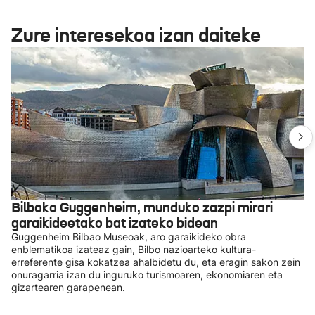
Zure interesekoa izan daiteke
Bilboko Guggenheim, munduko zazpi mirari
garaikideetako bat izateko bidean
Guggenheim Bilbao Museoak, aro garaikideko obra
enblematikoa izateaz gain, Bilbo nazioarteko kultura-
erreferente gisa kokatzea ahalbidetu du, eta eragin sakon zein
onuragarria izan du inguruko turismoaren, ekonomiaren eta
gizartearen garapenean.