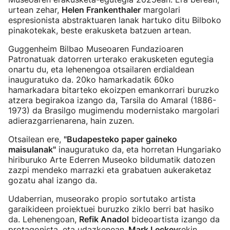
urtean zehar,
Helen Frankenthaler
margolari
espresionista abstraktuaren lanak hartuko ditu Bilboko
pinakotekak, beste erakusketa batzuen artean.
Guggenheim Bilbao Museoaren Fundazioaren
Patronatuak datorren urterako erakusketen egutegia
onartu du, eta lehenengoa otsailaren erdialdean
inauguratuko da. 20ko hamarkadatik 60ko
hamarkadara bitarteko ekoizpen emankorrari buruzko
atzera begirakoa izango da, Tarsila do Amaral (1886-
1973) da Brasilgo mugimendu modernistako margolari
adierazgarrienarena, hain zuzen.
Otsailean ere,
"Budapesteko paper gaineko
maisulanak"
inauguratuko da, eta horretan Hungariako
hiriburuko Arte Ederren Museoko bildumatik datozen
zazpi mendeko marrazki eta grabatuen aukeraketaz
gozatu ahal izango da.
Udaberrian, museorako propio sortutako artista
garaikideen proiektuei buruzko ziklo berri bat hasiko
da. Lehenengoan,
Refik Anadol
bideoartista izango da
protagonista, eta udazkenean,
Mark Leckey
rekin