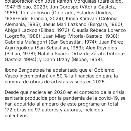
colaboración con José Ramón Morquillas (Barakaldo,
1947-Bilbao, 2023); Jon Gorospe (Vitoria-Gasteiz,
1985); Tom Johnson (Colorado, Estados Unidos,
1939-París, Francia, 2024); Kimia Kamvari (Colonia,
Alemania, 1986); Jesús Mari Lazkano (Bergara, 1960);
Abigail Lazkoz (Bilbao, 1972); Claudia Rebeca Lorenzo
(Logroño, 1988); Juan Mieg (Vitoria-Gasteiz, 1938);
Gabriela Muñagorri (San Sebastián, 1974); Juan Pérez
Agirregoikoa (San Sebastián, 1963); Alex Reynolds
(Bilbao, 1978); Natalia Suárez Ortiz de Zárate (Vitoria-
Gasteiz, 1994); y Darío Urzay (Bilbao, 1958).
Ibone Bengoetxea ha adelantado que el Gobierno
Vasco incrementará un 50 % la financiación para la
compra de obras de artistas vascos en 2025.
Desde que naciera en 2020 en el contexto de la crisis
sanitaria producida por la pandemia de la covid-19, se
han adquirido al amparo de este programa un total
172 obras de 97 autores y autoras, incluidos
colectivos.