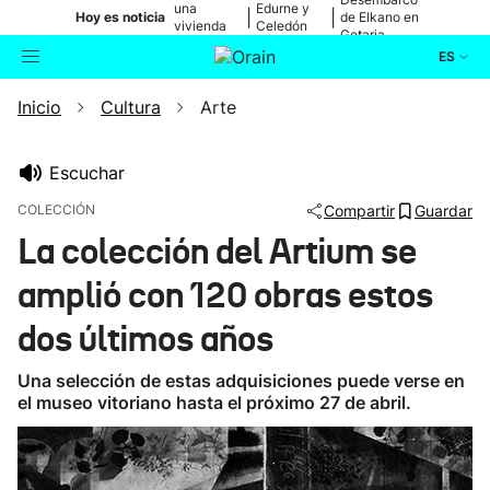
una
Edurne y
|
|
Hoy es noticia
de Elkano en
vivienda
Celedón
Getaria
de Bilbao
Txiki
ES
Inicio
Cultura
Arte
Actualidad
Buscador
Política
Escuchar
COLECCIÓN
Compartir
Guardar
Cultura
La colección del Artium se
amplió con 120 obras estos
Ikusmiran
dos últimos años
Eguraldia
Una selección de estas adquisiciones puede verse en
el museo vitoriano hasta el próximo 27 de abril.