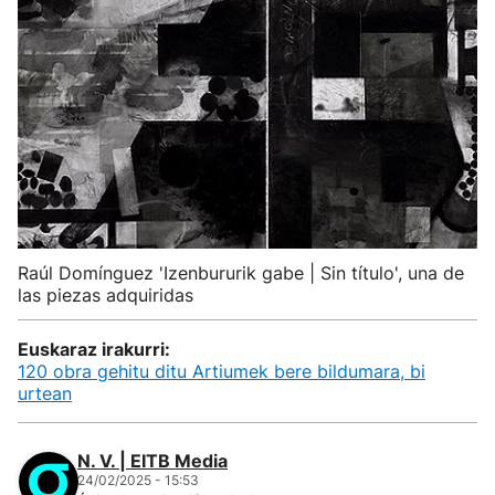
Raúl Domínguez 'Izenbururik gabe | Sin título', una de
las piezas adquiridas
Euskaraz irakurri:
120 obra gehitu ditu Artiumek bere bildumara, bi
urtean
N. V. | EITB Media
24/02/2025 - 15:53