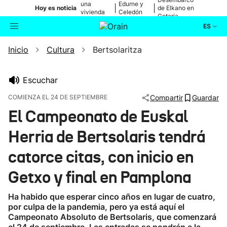
una
Edurne y
|
|
Hoy es noticia
de Elkano en
vivienda
Celedón
Getaria
de Bilbao
Txiki
ES
Inicio
Cultura
Bertsolaritza
Actualidad
Buscador
Política
Escuchar
COMIENZA EL 24 DE SEPTIEMBRE
Compartir
Guardar
Cultura
El Campeonato de Euskal
Herria de Bertsolaris tendrá
Ikusmiran
catorce citas, con inicio en
Eguraldia
Getxo y final en Pamplona
Ha habido que esperar cinco años en lugar de cuatro,
por culpa de la pandemia, pero ya está aquí el
Campeonato Absoluto de Bertsolaris, que comenzará