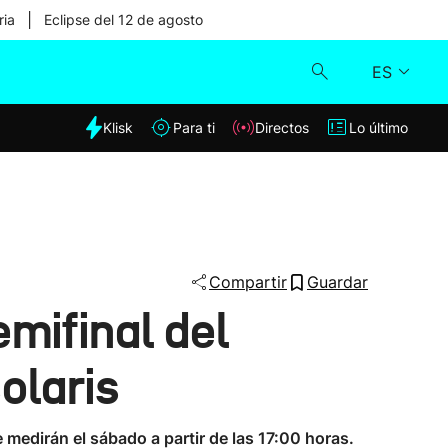
|
ria
Eclipse del 12 de agosto
ES
dia
Klisk
Para ti
Directos
Lo último
Klisk
Directos
Para ti
Compartir
Guardar
mifinal del
Lo último
olaris
 medirán el sábado a partir de las 17:00 horas.