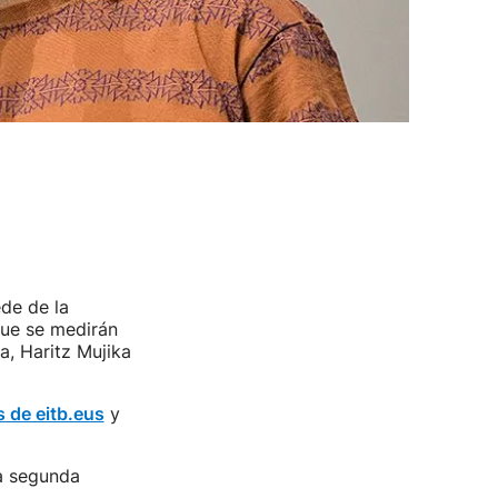
ede de la
que se medirán
a, Haritz Mujika
s de eitb.eus
y
la segunda