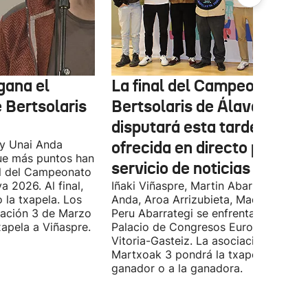
gana el
La final del Campeonato d
Bertsolaris
Bertsolaris de Álava se
disputará esta tarde y será
 y Unai Anda
ofrecida en directo por el
que más puntos han
servicio de noticias ORAIN
al del Campeonato
a 2026. Al final,
Iñaki Viñaspre, Martin Abarrategi, Una
 la txapela. Los
Anda, Aroa Arrizubieta, Maddi Agirre 
iación 3 de Marzo
Peru Abarrategi se enfrentarán en el
xapela a Viñaspre.
Palacio de Congresos Europa de
Vitoria-Gasteiz. La asociación
Martxoak 3 pondrá la txapela al
ganador o a la ganadora.