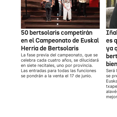
50 bertsolaris competirán
Iña
en el Campeonato de Euskal
es 
Herria de Bertsolaris
ya q
La fase previa del campeonato, que se
ber
celebra cada cuatro años, se dilucidará
bie
en siete recitales, uno por provincia.
Las entradas para todas las funciones
Será 
se pondrán a la venta el 17 de junio.
se pr
Euska
txape
alavé
mejor