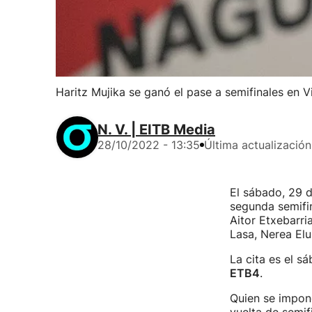
Haritz Mujika se ganó el pase a semifinales en Vi
N. V. | EITB Media
28/10/2022 - 13:35
Última actualización
El sábado, 29 d
segunda semifin
Aitor Etxebarri
Lasa, Nerea Elu
La cita es el s
ETB4
.
Quien se impong