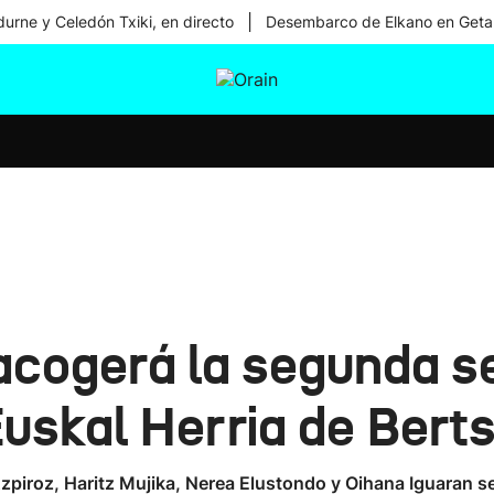
|
urne y Celedón Txiki, en directo
Desembarco de Elkano en Geta
tura
Ikusmiran
Egural
Salud
Tecnología
acogerá la segunda se
skal Herria de Berts
zpiroz, Haritz Mujika, Nerea Elustondo y Oihana Iguaran se