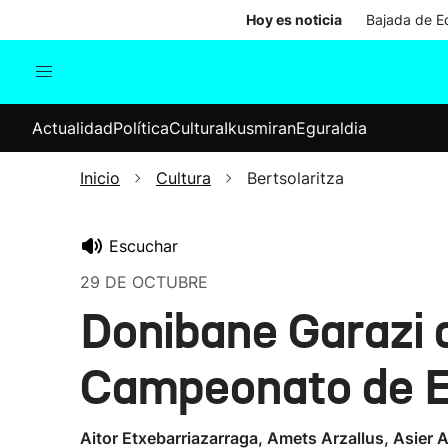
Hoy es noticia
Bajada de Ed
Actualidad
Política
Cul
Actualidad
Política
Cultura
Ikusmiran
Eguraldia
Sociedad
Elecciones
Economía
Inicio
Cultura
Bertsolaritza
Internacional
Escuchar
29 DE OCTUBRE
Donibane Garazi 
Campeonato de Eu
Aitor Etxebarriazarraga, Amets Arzallus, Asier A