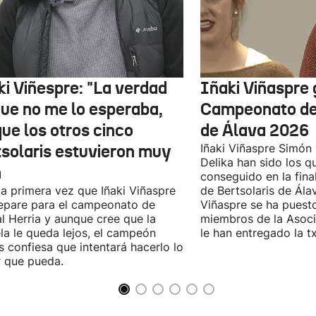
ki Viñespre: "La verdad
Iñaki Viñaspre 
que no me lo esperaba,
Campeonato de 
ue los otros cinco
de Álava 2026
tsolaris estuvieron muy
Iñaki Viñaspre Simón
Delika han sido los 
n
conseguido en la fin
la primera vez que Iñaki Viñaspre
de Bertsolaris de Álav
epare para el campeonato de
Viñaspre se ha puesto
l Herria y aunque cree que la
miembros de la Asoc
la le queda lejos, el campeón
le han entregado la t
s confiesa que intentará hacerlo lo
 que pueda.