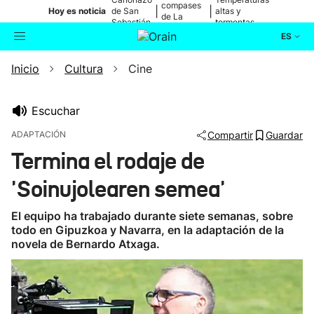
compases
|
|
Hoy es noticia
de San
altas y
de La
Sebastián
tormentas
Blanca
ES
Inicio
Cultura
Cine
Actualidad
Buscador
Política
Escuchar
ADAPTACIÓN
Compartir
Guardar
Cultura
Termina el rodaje de
'Soinujolearen semea'
Ikusmiran
El equipo ha trabajado durante siete semanas, sobre
Eguraldia
todo en Gipuzkoa y Navarra, en la adaptación de la
novela de Bernardo Atxaga.