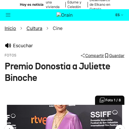
una
Edurne y
|
|
Hoy es noticia
de Elkano en
vivienda
Celedón
Getaria
de Bilbao
Txiki
ES
Inicio
Cultura
Cine
Actualidad
Buscador
Política
Escuchar
FOTOS
Compartir
Guardar
Cultura
Premio Donostia a Juliette
Binoche
Ikusmiran
Eguraldia
Foto
1 / 8