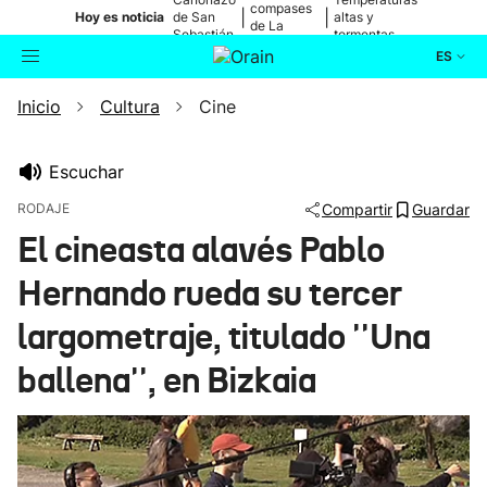
compases
|
|
Hoy es noticia
de San
altas y
de La
Sebastián
tormentas
Blanca
ES
Inicio
Cultura
Cine
Actualidad
Buscador
Política
Escuchar
RODAJE
Compartir
Guardar
Cultura
El cineasta alavés Pablo
Hernando rueda su tercer
Ikusmiran
largometraje, titulado ''Una
Eguraldia
ballena'', en Bizkaia