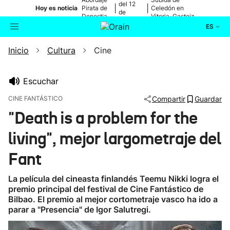
del 12
|
|
Hoy es noticia
Pirata de
Celedón en
de
Donostia
Vitoria-Gasteiz
agosto
ES
Inicio
Cultura
Cine
Actualidad
Buscador
Política
Escuchar
CINE FANTÁSTICO
Compartir
Guardar
Cultura
"Death is a problem for the
living", mejor largometraje del
Ikusmiran
Fant
Eguraldia
La película del cineasta finlandés Teemu Nikki logra el
premio principal del festival de Cine Fantástico de
Bilbao. El premio al mejor cortometraje vasco ha ido a
parar a "Presencia" de Igor Salutregi.