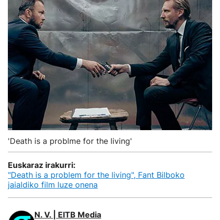
'Death is a problme for the living'
Euskaraz irakurri:
"Death is a problem for the living", Fant Bilboko
jaialdiko film luze onena
N. V. | EITB Media