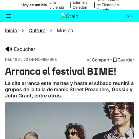
una
Edurne y
|
|
Hoy es noticia
de Elkano en
vivienda
Celedón
Getaria
de Bilbao
Txiki
ES
Inicio
Cultura
Música
Actualidad
Buscador
Política
Escuchar
DEL 19 AL 23 DE NOVIEMBRE
Compartir
Guardar
Cultura
Arranca el festival BIME!
Ikusmiran
La cita arranca este martes y hasta el sábado reunirá a
grupos de la talla de manic Street Preachers, Gossip y
John Grant, entre otros.
Eguraldia