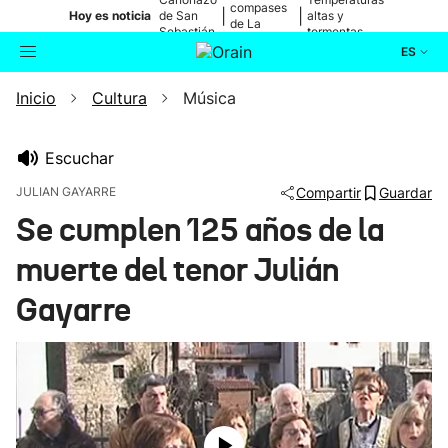
compases
|
|
Hoy es noticia
de San
altas y
de La
Sebastián
tormentas
Blanca
ES
Inicio
Cultura
Música
Actualidad
Buscador
Política
Escuchar
JULIAN GAYARRE
Compartir
Guardar
Cultura
Se cumplen 125 años de la
muerte del tenor Julián
Ikusmiran
Gayarre
Eguraldia