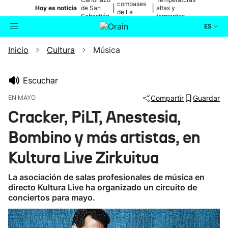
compases
|
|
Hoy es noticia
de San
altas y
de La
Sebastián
tormentas
Blanca
ES
Inicio
Cultura
Música
Actualidad
Buscador
Política
Escuchar
EN MAYO
Compartir
Guardar
Cultura
Cracker, PiLT, Anestesia,
Bombino y más artistas, en
Ikusmiran
Kultura Live Zirkuitua
Eguraldia
La asociación de salas profesionales de música en
directo Kultura Live ha organizado un circuito de
conciertos para mayo.