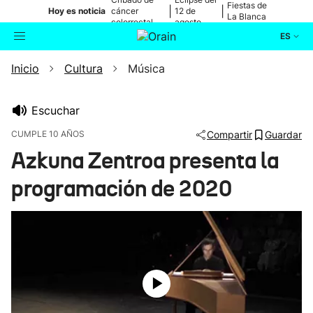
Fiestas de
|
|
Hoy es noticia
cáncer
12 de
La Blanca
colorrectal
agosto
ES
Inicio
Cultura
Música
Actualidad
Buscador
Política
Escuchar
CUMPLE 10 AÑOS
Compartir
Guardar
Cultura
Azkuna Zentroa presenta la
programación de 2020
Ikusmiran
Eguraldia