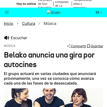
compases
|
|
Hoy es noticia
de San
altas y
de La
Sebastián
tormentas
Blanca
ES
Inicio
Cultura
Música
Actualidad
Buscador
Política
Escuchar
MÚSICA
Compartir
Guardar
Cultura
Belako anuncia una gira por
autocines
Ikusmiran
El grupo actuará en varias ciudades que anunciará
Eguraldia
próximamente, una vez se conozca cómo avanza
cada una de las fases de la desescalada.