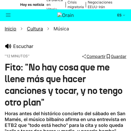
Crisis
Negociaciones
|
|
Hoy es noticia
en
migratoria
EEUU-Irán
Vitoria-
Gasteiz
ES
Inicio
Cultura
Música
Actualidad
Buscador
Política
Escuchar
''12 MINUTOS''
Compartir
Guardar
Cultura
Fito: "No hay cosa que me
llene más que hacer
Ikusmiran
canciones y tocar, y no tengo
Eguraldia
otro plan"
Horas antes del histórico concierto del sábado en San
Mamés, el músico bilbaíno afirma en una entrevista en
ETB2 que "todo está hecho" para la cita y solo queda