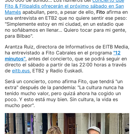
300 000 de sonido… Los números del
concierto que
Fito & Fitipaldis ofrecerán el próximo sábado en San
Mamés
apabullan, pero, a pesar de ello,
Fito
afirma en
una entrevista en ETB2 que no quiere sentir ese peso:
"Simplemente estoy en mi ciudad, en un estadio que
no soñábamos en llenar… Quiero tocar para mi gente,
para Bilbao".
Arantza Ruiz, directora de Informativos de EITB Media,
ha entrevistado a Fito Cabrales en el programa
"12
minutos"
, antes del concierto, que se podrá seguir en
directo el sábado a partir de las 22:00 horas a través
de
eitb.eus
, ETB2 y Radio Euskadi.
Será un concierto, como afirma Fito, que tendrá "un
extra" después de la pandemia: "La cultura nunca ha
tenido mucho valor, pero quizá ahora ha cogido un
poco. Y esto está muy bien. Sin cultura, la vida es
mucho peor".