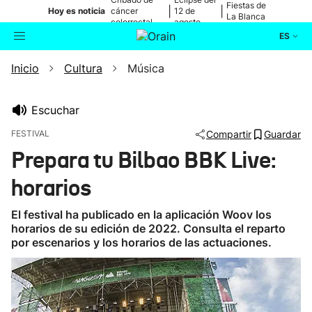
Fiestas de
|
|
Hoy es noticia
cáncer
12 de
La Blanca
colorrectal
agosto
ES
Inicio
Cultura
Música
Actualidad
Buscador
Política
Escuchar
FESTIVAL
Compartir
Guardar
Cultura
Prepara tu Bilbao BBK Live:
horarios
Ikusmiran
El festival ha publicado en la aplicación Woov los
Eguraldia
horarios de su edición de 2022. Consulta el reparto
por escenarios y los horarios de las actuaciones.