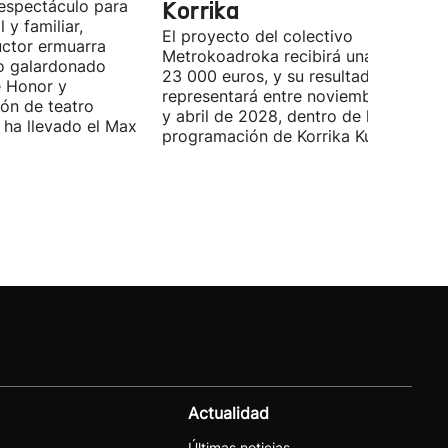
espectáculo para
Korrika
l y familiar,
El proyecto del colectivo
uctor ermuarra
Metrokoadroka recibirá una ayuda de
o galardonado
23 000 euros, y su resultado final se
e Honor y
representará entre noviembre de 202
ón de teatro
y abril de 2028, dentro de la
e ha llevado el Max
programación de Korrika Kulturala.
Actualidad
Últimas noticias