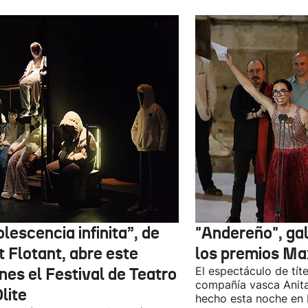
lescencia infinita”, de
"Andereño", ga
t Flotant, abre este
los premios Ma
nes el Festival de Teatro
El espectáculo de títe
compañía vasca Anita
lite
hecho esta noche en 