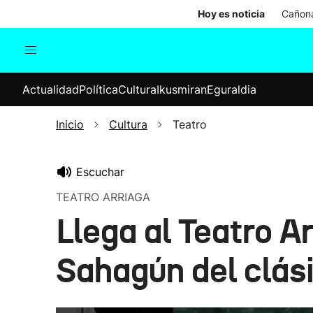
Hoy es noticia
Cañona
Actualidad
Política
Cul
Actualidad
Política
Cultura
Ikusmiran
Eguraldia
Sociedad
Elecciones
Economía
Inicio
Cultura
Teatro
Internacional
Escuchar
TEATRO ARRIAGA
Llega al Teatro Ar
Sahagún del clási