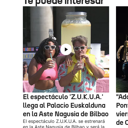
Te puede interesar
El espectáculo 'Z.U.K.U.A.'
“Ado
llega al Palacio Euskalduna
Pon
en la Aste Nagusia de Bilbao
vier
El espectáculo Z.U.K.U.A. se estrenará
de O
en la Aste Nagusia de Bilbao y será la