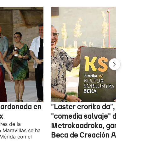
lardonada en
"Laster eroriko da", una
x
"comedia salvaje" de
res de la
Metrokoadroka, gana la
 Maravillas se ha
Beca de Creación AEK-
Mérida con el