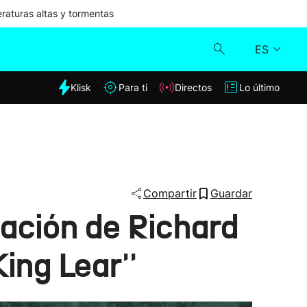
aturas altas y tormentas
ES
dia
Klisk
Para ti
Directos
Lo último
Klisk
Directos
Para ti
Compartir
Guardar
ptación de Richard
Lo último
ing Lear''