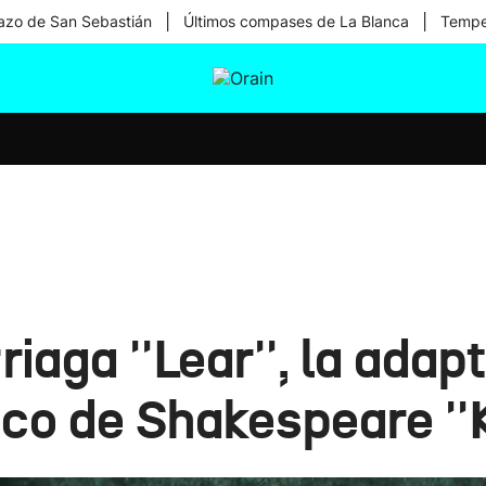
|
|
zo de San Sebastián
Últimos compases de La Blanca
Temper
tura
Ikusmiran
Egural
Salud
Tecnología
riaga ''Lear'', la ada
co de Shakespeare ''K