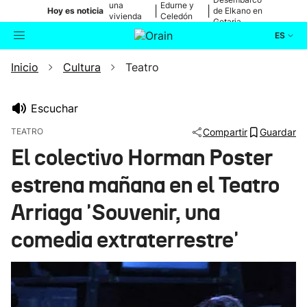
una
Edurne y
|
|
Hoy es noticia
de Elkano en
vivienda
Celedón
Getaria
de Bilbao
Txiki
ES
Inicio
Cultura
Teatro
Actualidad
Buscador
Política
Escuchar
TEATRO
Compartir
Guardar
Cultura
El colectivo Horman Poster
estrena mañana en el Teatro
Ikusmiran
Arriaga 'Souvenir, una
Eguraldia
comedia extraterrestre'