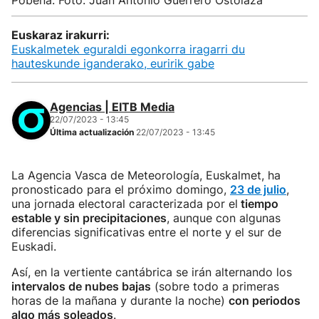
Pobeña. Foto: Juan Antonio Guerrero Ostolaza
Euskaraz irakurri:
Euskalmetek eguraldi egonkorra iragarri du
hauteskunde iganderako, euririk gabe
Agencias | EITB Media
22/07/2023 - 13:45
Última actualización
22/07/2023 - 13:45
La Agencia Vasca de Meteorología, Euskalmet, ha
pronosticado para el próximo domingo,
23 de julio
,
una jornada electoral caracterizada por el
tiempo
estable y sin precipitaciones
, aunque con algunas
diferencias significativas entre el norte y el sur de
Euskadi.
Así, en la vertiente cantábrica se irán alternando los
intervalos de nubes bajas
(sobre todo a primeras
horas de la mañana y durante la noche)
con periodos
algo más soleados
.