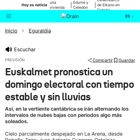
una
Edurne y
|
|
Hoy es noticia
de Elkano en
vivienda
Celedón
Getaria
de Bilbao
Txiki
ES
Inicio
Eguraldia
Actualidad
Buscador
Política
Escuchar
PREVISIÓN
Compartir
Guardar
Cultura
Euskalmet pronostica un
domingo electoral con tiempo
Ikusmiran
estable y sin lluvias
Eguraldia
Así, en la vertiente cantábrica se irán alternando los
intervalos de nubes bajas con periodos algo más
soleados.
Cielo parcialmente despejado en La Arena, desde