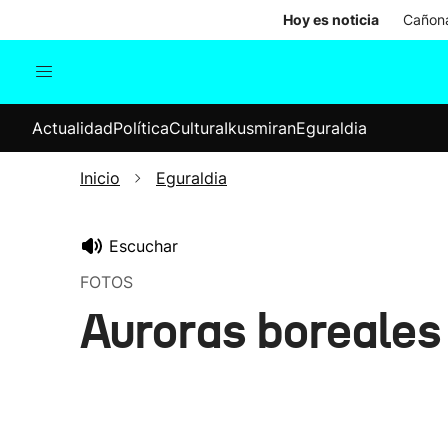
Hoy es noticia
Cañona
Actualidad
Política
Cul
Actualidad
Política
Cultura
Ikusmiran
Eguraldia
Sociedad
Elecciones
Economía
Inicio
Eguraldia
Internacional
Escuchar
FOTOS
Auroras boreales 