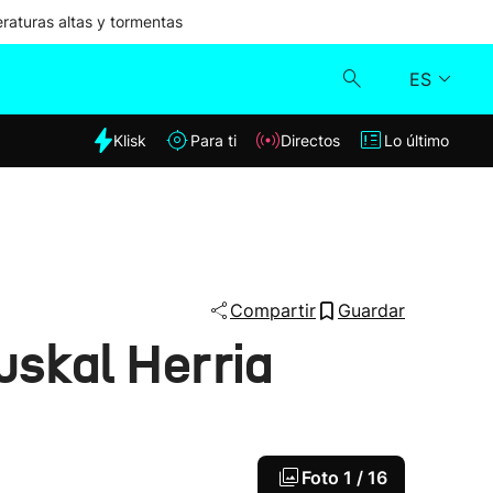
aturas altas y tormentas
ES
dia
Klisk
Para ti
Directos
Lo último
Klisk
Directos
Para ti
Compartir
Guardar
uskal Herria
Lo último
Foto
1 / 16