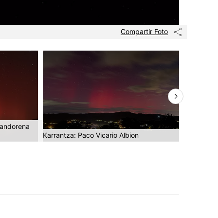
Compartir Foto
nandorena
Karrantza: Paco Vicario Albion
Karrantza