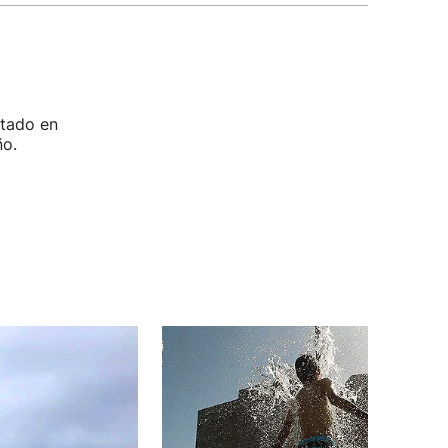
ptado en
ño.