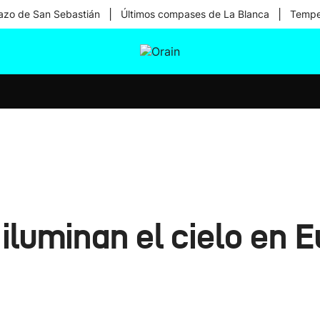
|
|
zo de San Sebastián
Últimos compases de La Blanca
Temper
tura
Ikusmiran
Egural
Salud
Tecnología
iluminan el cielo en E