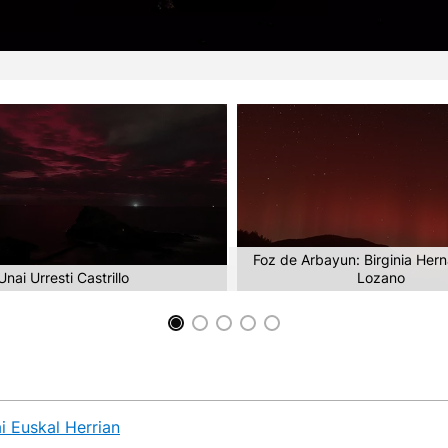
Foz de Arbayun: Birginia Her
nai Urresti Castrillo
Lozano
i Euskal Herrian