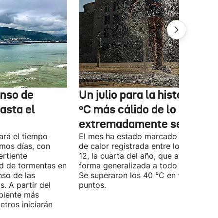
enso de
Un julio para la historia: 3,6
asta el
ºC más cálido de lo normal
extremadamente seco
ará el tiempo
El mes ha estado marcado por la ola
imos días, con
de calor registrada entre los días 5 y
ertiente
12, la cuarta del año, que afectó de
ad de tormentas en
forma generalizada a todo el territori
nso de las
Se superaron los 40 °C en varios
. A partir del
puntos.
mbiente más
tros iniciarán