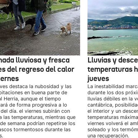
nada lluviosa y fresca
Lluvias y desc
s del regreso del calor
temperaturas h
iernes
jueves
eves destaca la nubosidad y las
La inestabilidad marc
pitaciones en buena parte de
durante los dos próx
l Herria, aunque el tiempo
lluvias débiles en la v
ará de forma progresiva a lo
cantábrica, posibilid
 del día. el viernes subirán con
el interior y un desce
a las temperaturas, mientras que
temperaturas máximas
n de semana podrían repetirse los
viernes volverá el a
scos tormentosos durante las
soleado y los termóme
s.
una recuperación.