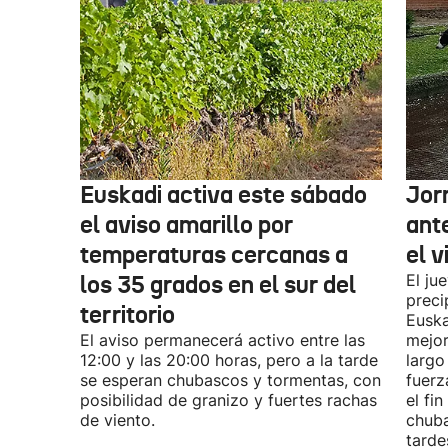
Euskadi activa este sábado
Jor
el aviso amarillo por
ante
temperaturas cercanas a
el v
los 35 grados en el sur del
El ju
preci
territorio
Euska
El aviso permanecerá activo entre las
mejor
12:00 y las 20:00 horas, pero a la tarde
largo
se esperan chubascos y tormentas, con
fuerz
posibilidad de granizo y fuertes rachas
el fi
de viento.
chuba
tarde