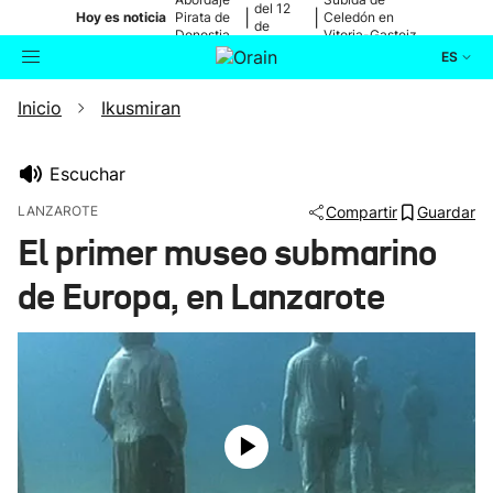
del 12
|
|
Hoy es noticia
Pirata de
Celedón en
de
Donostia
Vitoria-Gasteiz
agosto
ES
Inicio
Ikusmiran
Actualidad
Buscador
Política
Escuchar
LANZAROTE
Compartir
Guardar
Cultura
El primer museo submarino
de Europa, en Lanzarote
Ikusmiran
Eguraldia