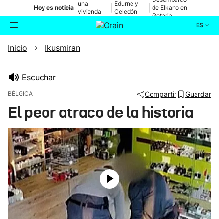
una
Edurne y
|
|
Hoy es noticia
de Elkano en
vivienda
Celedón
Getaria
de Bilbao
Txiki
ES
Inicio
Ikusmiran
Actualidad
Buscador
Política
Escuchar
BÉLGICA
Compartir
Guardar
Cultura
El peor atraco de la historia
Ikusmiran
Eguraldia