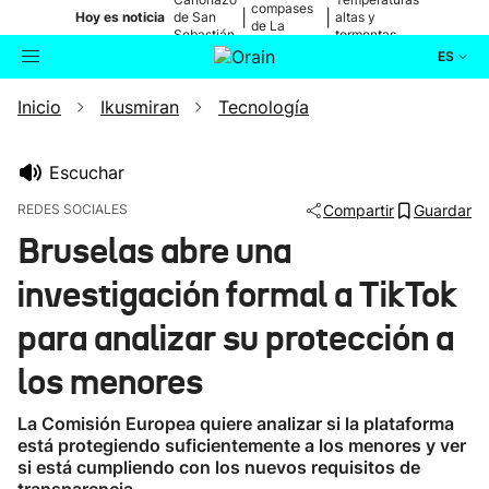
compases
|
|
Hoy es noticia
de San
altas y
de La
Sebastián
tormentas
Blanca
ES
Inicio
Ikusmiran
Tecnología
Actualidad
Buscador
Política
Escuchar
REDES SOCIALES
Compartir
Guardar
Cultura
Bruselas abre una
investigación formal a TikTok
Ikusmiran
para analizar su protección a
Eguraldia
los menores
La Comisión Europea quiere analizar si la plataforma
está protegiendo suficientemente a los menores y ver
si está cumpliendo con los nuevos requisitos de