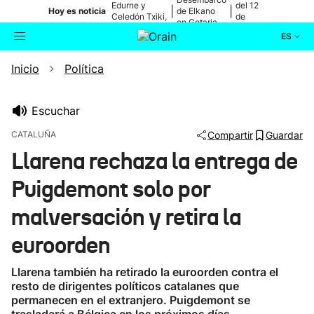
Edurne y
del 12
|
|
Hoy es noticia
de Elkano
Celedón Txiki,
de
en Getaria
en directo
agosto
ES
Inicio
Política
Actualidad
Buscador
Política
Escuchar
CATALUÑA
Compartir
Guardar
Cultura
Llarena rechaza la entrega de
Puigdemont solo por
Ikusmiran
malversación y retira la
Eguraldia
euroorden
Llarena también ha retirado la euroorden contra el
resto de dirigentes políticos catalanes que
permanecen en el extranjero. Puigdemont se