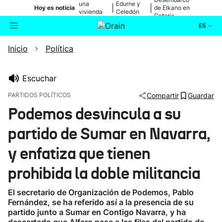
una
Edurne y
|
|
Hoy es noticia
de Elkano en
vivienda
Celedón
Getaria
de Bilbao
Txiki
ES
Inicio
Política
Actualidad
Buscador
Política
Escuchar
PARTIDOS POLÍTICOS
Compartir
Guardar
Cultura
Podemos desvincula a su
partido de Sumar en Navarra,
Ikusmiran
y enfatiza que tienen
Eguraldia
prohibida la doble militancia
El secretario de Organización de Podemos, Pablo
Fernández, se ha referido así a la presencia de su
partido junto a Sumar en Contigo Navarra, y ha