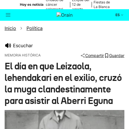
Fiestas de
|
|
Hoy es noticia
cáncer
12 de
La Blanca
colorrectal
agosto
ES
Inicio
Política
Actualidad
Buscador
Política
Escuchar
MEMORIA HISTÓRICA
Compartir
Guardar
Cultura
El día en que Leizaola,
lehendakari en el exilio, cruzó
Ikusmiran
la muga clandestinamente
Eguraldia
para asistir al Aberri Eguna