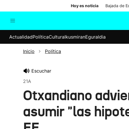
Hoy es noticia
Bajada de Ed
Actualidad
Política
Cul
Actualidad
Política
Cultura
Ikusmiran
Eguraldia
Sociedad
Elecciones
Economía
Inicio
Política
Internacional
Escuchar
21A
Otxandiano advier
asumir "las hipo
EE