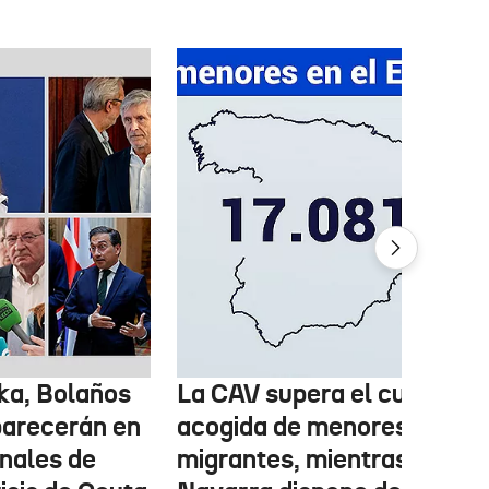
ka, Bolaños
La CAV supera el cupo de
parecerán en
acogida de menores
inales de
migrantes, mientras