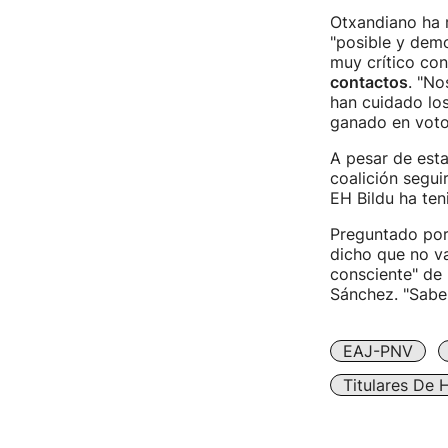
Otxandiano ha r
"posible y demo
muy crítico con
contactos
. "No
han cuidado los
ganado en votos
A pesar de esta
coalición segui
EH Bildu ha te
Preguntado por
dicho que no va
consciente" de 
Sánchez. "Sabem
EAJ-PNV
Titulares De 