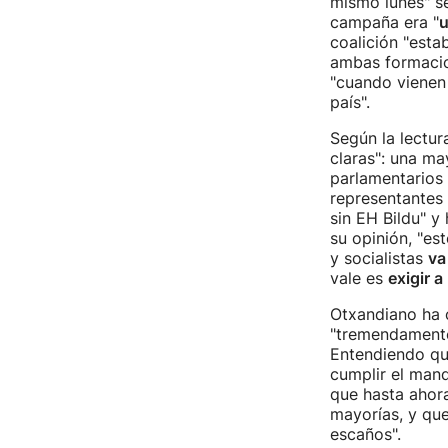
mismo lunes" se
campaña era "
u
coalición "esta
ambas formacio
"cuando vienen 
país".
Según la lectur
claras": una ma
parlamentarios 
representantes
sin EH Bildu" y
su opinión, "es
y socialistas
va
vale es
exigir 
Otxandiano ha 
"tremendamente
Entendiendo qu
cumplir el mand
que hasta ahora
mayorías, y que
escaños".