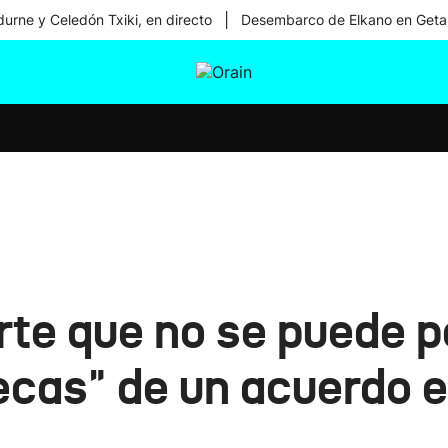
|
urne y Celedón Txiki, en directo
Desembarco de Elkano en Geta
tura
Ikusmiran
Egural
Salud
Tecnología
te que no se puede pe
tecas" de un acuerdo 