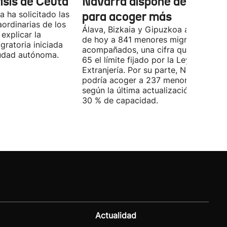
risis de Ceuta
Navarra dispone de marge
 ha solicitado las
para acoger más
ordinarias de los
Álava, Bizkaia y Gipuzkoa acogen a d
explicar la
de hoy a 841 menores migrantes no
igratoria iniciada
acompañados, una cifra que supera e
ciudad autónoma.
65 el límite fijado por la Ley de
Extranjería. Por su parte, Navarra
podría acoger a 237 menores, aunqu
según la última actualización, está al
30 % de capacidad.
Actualidad