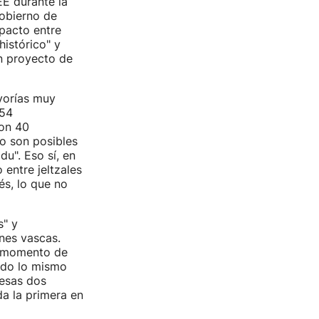
EE durante la
gobierno de
 pacto entre
istórico" y
un proyecto de
yorías muy
 54
con 40
o son posibles
du". Eso sí, en
 entre jeltzales
s, lo que no
s" y
nes vascas.
l momento de
endo lo mismo
 esas dos
da la primera en