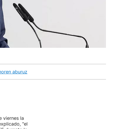
noren aburuz
e viernes la
xplicado, "el