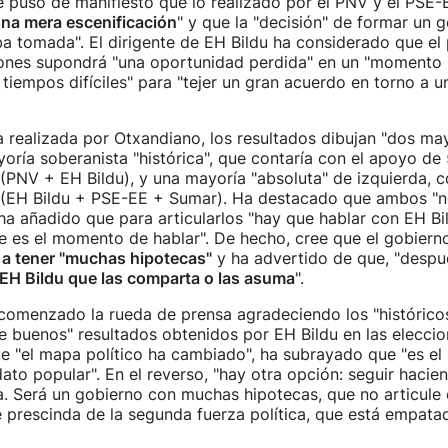
 puso de manifiesto que lo realizado por el PNV y el PSE-
na mera escenificación
" y que la "decisión" de formar un 
ba tomada". El dirigente de EH Bildu ha considerado que el
nes supondrá "una oportunidad perdida" en un "momento h
tiempos difíciles" para "tejer un gran acuerdo en torno a 
a realizada por Otxandiano, los resultados dibujan "dos ma
yoría soberanista "histórica", que contaría con el apoyo de
(PNV + EH Bildu), y una mayoría "absoluta" de izquierda, 
 (EH Bildu + PSE-EE + Sumar). Ha destacado que ambos "n
 ha añadido que para articularlos "hay que hablar con EH Bil
te es el momento de hablar". De hecho, cree que el gobierno
 a tener "muchas hipotecas"
y ha advertido de que, "despué
a EH Bildu que las comparta o las asuma
".
comenzado la rueda de prensa agradeciendo los "histórico
 buenos" resultados obtenidos por EH Bildu en las eleccio
e "el mapa político ha cambiado", ha subrayado que "es e
ato popular". En el reverso, "hay otra opción: seguir haci
. Será un gobierno con muchas hipotecas, que no articule
 prescinda de la segunda fuerza política, que está empata