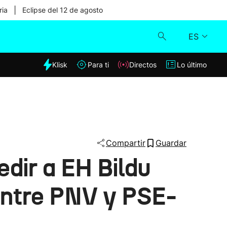
|
ria
Eclipse del 12 de agosto
ES
dia
Klisk
Para ti
Directos
Lo último
Klisk
Directos
Para ti
Compartir
Guardar
dir a EH Bildu
Lo último
entre PNV y PSE-