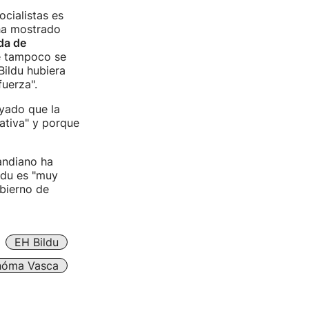
cialistas es
 ha mostrado
da de
 tampoco se
Bildu hubiera
fuerza".
ayado que la
ativa" y porque
andiano ha
ldu es "muy
obierno de
EH Bildu
nóma Vasca