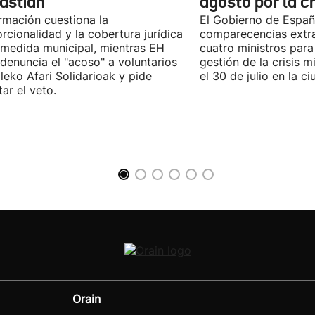
astián
agosto por la c
rmación cuestiona la
El Gobierno de España
rcionalidad y la cobertura jurídica
comparecencias extra
 medida municipal, mientras EH
cuatro ministros para 
 denuncia el "acoso" a voluntarios
gestión de la crisis m
leko Afari Solidarioak y pide
el 30 de julio en la 
tar el veto.
Orain