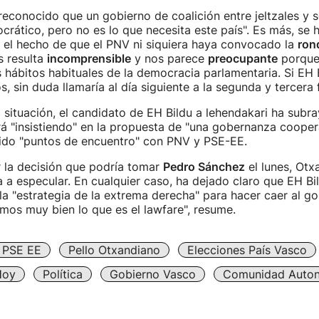
econocido que un gobierno de coalición entre jeltzales y so
crático, pero no es lo que necesita este país". Es más, se
 el hecho de que el PNV ni siquiera haya convocado la
ron
s resulta
incomprensible
y nos parece
preocupante
porque
 hábitos habituales de la democracia parlamentaria. Si EH 
, sin duda llamaría al día siguiente a la segunda y tercera 
 situación, el candidato de EH Bildu a lehendakari ha subr
rá "insistiendo" en la propuesta de "una gobernanza cooper
nido "puntos de encuentro" con PNV y PSE-EE.
 la decisión que podría tomar
Pedro Sánchez
el lunes, Otx
 a especular. En cualquier caso, ha dejado claro que EH Bi
la "estrategia de la extrema derecha" para hacer caer al g
os muy bien lo que es el lawfare", resume.
PSE EE
Pello Otxandiano
Elecciones País Vasco
Hoy
Política
Gobierno Vasco
Comunidad Auto