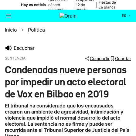
Fiestas de
|
|
Hoy es noticia
cáncer
12 de
La Blanca
colorrectal
agosto
ES
Inicio
Política
Actualidad
Buscador
Política
Escuchar
SENTENCIA
Compartir
Guardar
Cultura
Condenadas nueve personas
por impedir un acto electoral
Ikusmiran
de Vox en Bilbao en 2019
Eguraldia
El tribunal ha considerado que los encausados
crearon un ambiente de agresividad, intimidación y
violencia que impidió el normal desarrollo del acto
electoral. La sentencia no es firme y puede ser
recurrida ante el Tribunal Superior de Justicia del País