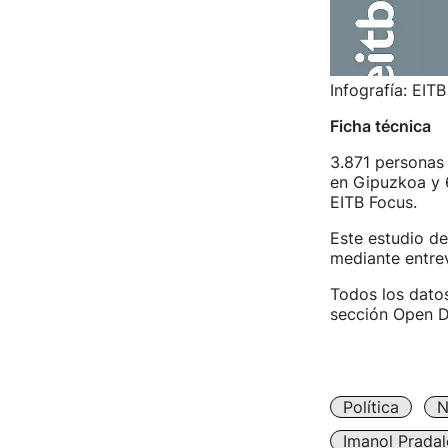
Infografía: EITB
Ficha técnica
3.871 personas 
en Gipuzkoa y 
EITB Focus.
Este estudio de
mediante entrev
Todos los datos
sección Open Da
Política
N
Imanol Pradal