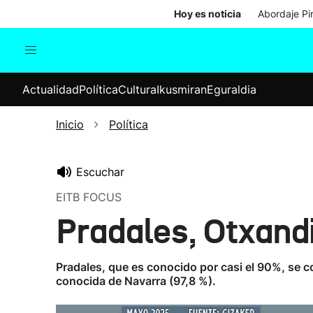
Hoy es noticia
Abordaje Pi
Actualidad
Política
Cul
Actualidad
Política
Cultura
Ikusmiran
Eguraldia
Sociedad
Elecciones
Economía
Inicio
Política
Internacional
Escuchar
EITB FOCUS
Pradales, Otxand
Pradales, que es conocido por casi el 90%, se co
conocida de Navarra (97,8 %).