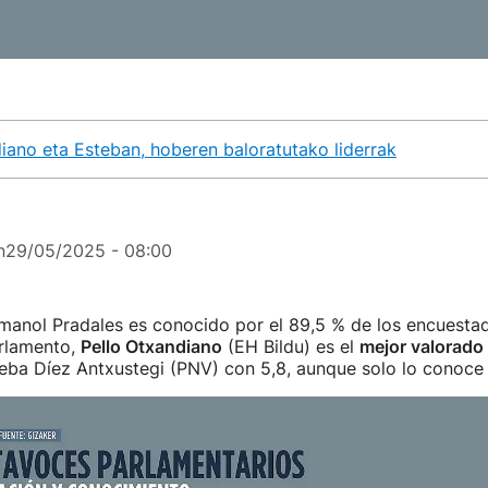
ano eta Esteban, hoberen baloratutako liderrak
n
29/05/2025 - 08:00
Imanol Pradales es conocido por el 89,5 % de los encuesta
arlamento,
Pello Otxandiano
(EH Bildu) es el
mejor valorado
eba Díez Antxustegi (PNV) con 5,8, aunque solo lo conoce 