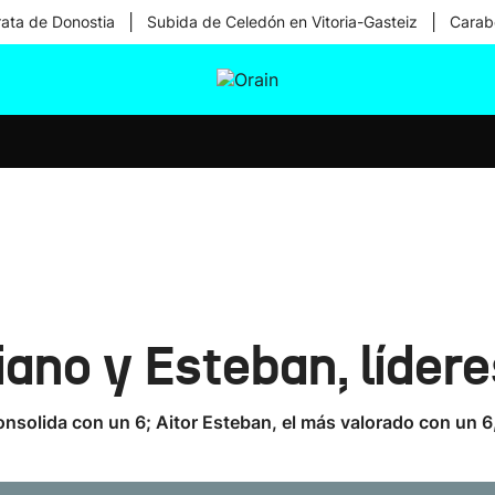
|
|
rata de Donostia
Subida de Celedón en Vitoria-Gasteiz
Carabe
tura
Ikusmiran
Egural
Salud
Tecnología
iano y Esteban, líder
nsolida con un 6; Aitor Esteban, el más valorado con un 6,9