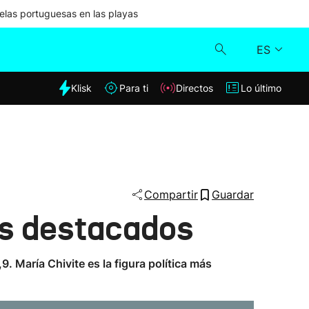
las portuguesas en las playas
ES
dia
Klisk
Para ti
Directos
Lo último
Klisk
Directos
Para ti
Compartir
Guardar
es destacados
Lo último
. María Chivite es la figura política más