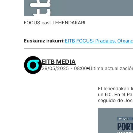
FOCUS cast LEHENDAKARI
Euskaraz irakurri:
EITB FOCUS: Pradales, Otxandi
EITB MEDIA
29/05/2025 - 08:00
Última actualizació
El lehendakari 
un 6,0. En el P
seguido de Jos