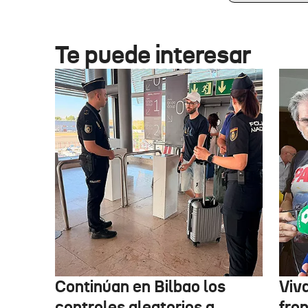
Te puede interesar
Continúan en Bilbao los
Viv
controles aleatorios a
fro