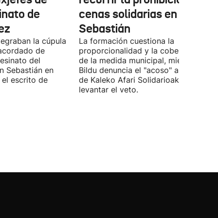
inato de
cenas solidarias en San
ez
Sebastián
tegraban la cúpula
La formación cuestiona la
 acordado de
proporcionalidad y la cobertura juríd
esinato del
de la medida municipal, mientras EH
an Sebastián en
Bildu denuncia el "acoso" a voluntari
el escrito de
de Kaleko Afari Solidarioak y pide
levantar el veto.