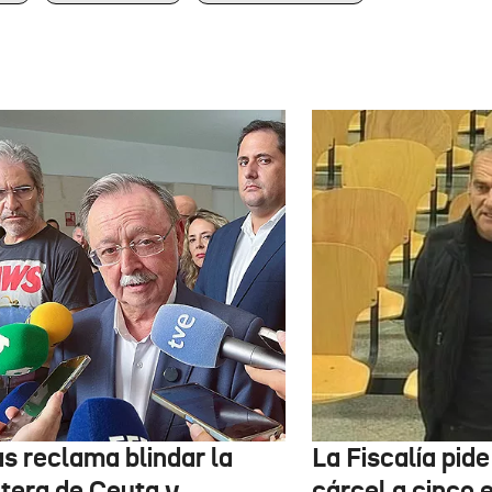
as reclama blindar la
La Fiscalía pid
ntera de Ceuta y
cárcel a cinco 