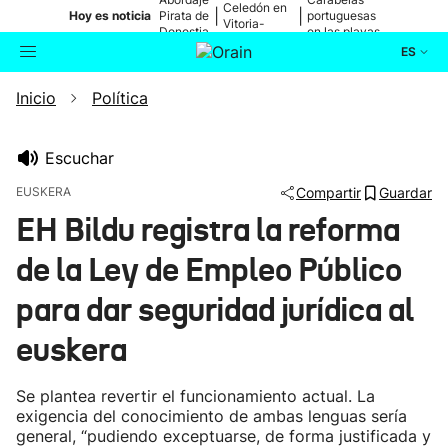
Celedón en
|
|
Hoy es noticia
Pirata de
portuguesas
Vitoria-
Donostia
en las playas
Gasteiz
ES
Inicio
Política
Actualidad
Buscador
Política
Escuchar
EUSKERA
Compartir
Guardar
Cultura
EH Bildu registra la reforma
de la Ley de Empleo Público
Ikusmiran
para dar seguridad jurídica al
Eguraldia
euskera
Se plantea revertir el funcionamiento actual. La
exigencia del conocimiento de ambas lenguas sería
general, “pudiendo exceptuarse, de forma justificada y