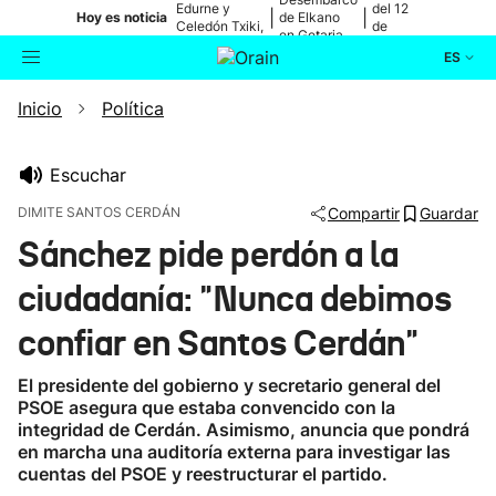
Edurne y
del 12
|
|
Hoy es noticia
de Elkano
Celedón Txiki,
de
en Getaria
en directo
agosto
ES
Inicio
Política
Actualidad
Buscador
Política
Escuchar
DIMITE SANTOS CERDÁN
Compartir
Guardar
Cultura
Sánchez pide perdón a la
ciudadanía: "Nunca debimos
Ikusmiran
confiar en Santos Cerdán"
Eguraldia
El presidente del gobierno y secretario general del
PSOE asegura que estaba convencido con la
integridad de Cerdán. Asimismo, anuncia que pondrá
en marcha una auditoría externa para investigar las
cuentas del PSOE y reestructurar el partido.