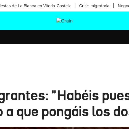
|
|
iestas de La Blanca en Vitoria-Gasteiz
Crisis migratoria
Negoc
tura
Ikusmiran
Egural
Salud
Tecnología
grantes: "Habéis pues
 a que pongáis los do