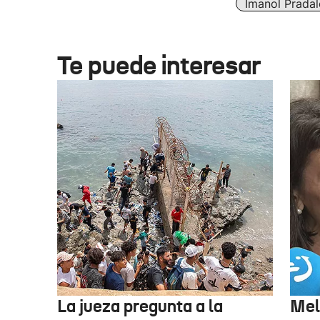
Imanol Pradal
Te puede interesar
La jueza pregunta a la
Mel