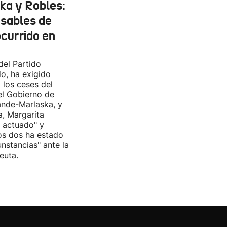
ka y Robles:
nsables de
ocurrido en
del Partido
do, ha exigido
 los ceses del
del Gobierno de
nde-Marlaska, y
a, Margarita
r actuado" y
os dos ha estado
cunstancias" ante la
euta.