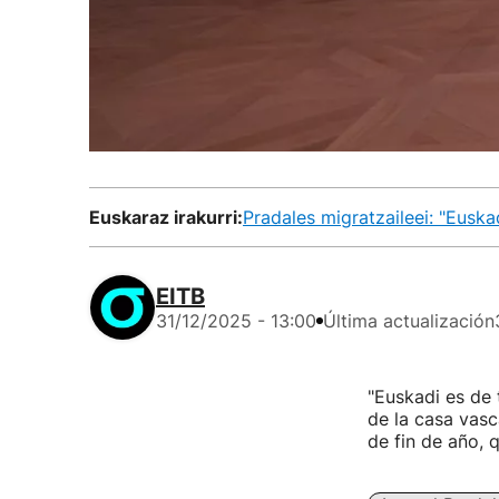
Euskaraz irakurri:
Pradales migratzaileei: "Euska
EITB
31/12/2025 - 13:00
Última actualización
"Euskadi es de 
de la casa vasc
de fin de año, 