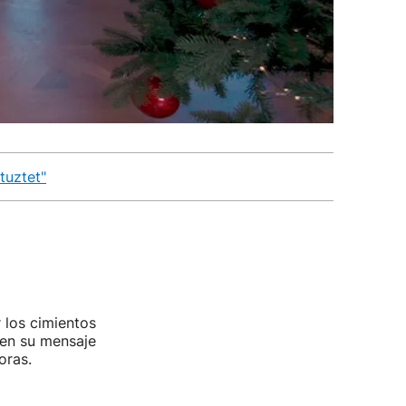
tuztet"
 los cimientos
 en su mensaje
horas.