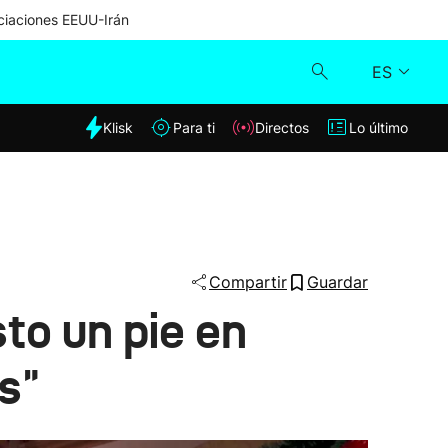
iaciones EEUU-Irán
ES
dia
Klisk
Para ti
Directos
Lo último
Klisk
Directos
Para ti
Compartir
Guardar
to un pie en
Lo último
s"