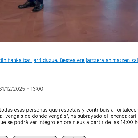
din hanka bat jarri duzue. Bestea ere jartzera animatzen zai
31/12/2025 - 13:00
todas esas personas que respetáis y contribuís a fortalecer
a, vengáis de donde vengáis", ha subrayado el lehendakari
que se podrá ver íntegro en orain.eus a partir de las 14:00 