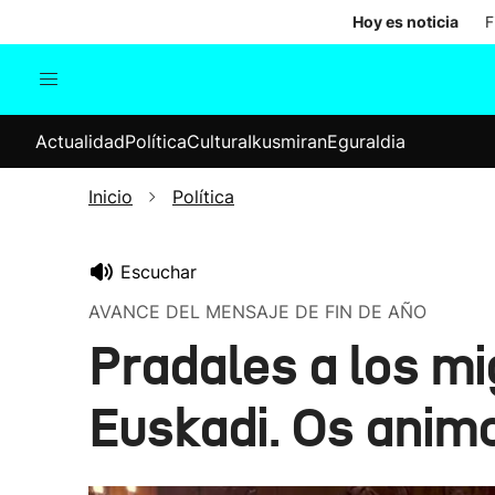
Hoy es noticia
F
Actualidad
Política
Cul
Actualidad
Política
Cultura
Ikusmiran
Eguraldia
Sociedad
Elecciones
Economía
Inicio
Política
Internacional
Escuchar
AVANCE DEL MENSAJE DE FIN DE AÑO
Pradales a los mi
Euskadi. Os animo