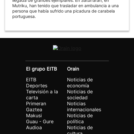
llegada de grandes ejemplares. En Saturrarán, en
Mutriku, han tenido que trasladar en ambulancia a una
persona que había sufrido una picadura de carabela
portuguesa.
El grupo EITB
Orain
EITB
Noticias de
Deportes
economía
Televisión a la
Noticias de
carta
sociedad
Primeran
Noticias
Gaztea
internacionales
Makusi
Noticias de
Guau - Gure
política
Audioa
Noticias de
cultura