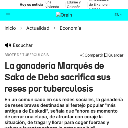
una
Edurne y
|
|
Hoy es noticia
de Elkano en
vivienda
Celedón
Getaria
de Bilbao
Txiki
ES
Inicio
Actualidad
Economía
Actualidad
Buscador
Política
Escuchar
BROTE DE TUBERCULOSIS
Compartir
Guardar
Cultura
La ganadería Marqués de
Saka de Deba sacrifica sus
Ikusmiran
reses por tuberculosis
Eguraldia
En un comunicado en sus redes sociales, la ganadería
de reses bravas destinadas al festejo popular "más
antigua de Euskadi", señala que "ahora es momento
de cerrar una etapa, de afrontar con coraje la
situación, de tragar y llorar para coger fuerzas y