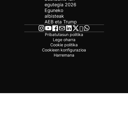
egutegia 2026
Eguneko
albisteak
AEB eta Trump
Pribatutasun politika
Lege oharra
Cookie politika
Cookieen konfigurazioa
Harremana