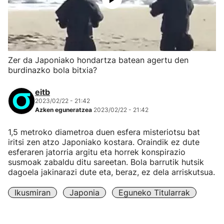
Zer da Japoniako hondartza batean agertu den
burdinazko bola bitxia?
eitb
2023/02/22 - 21:42
Azken eguneratzea
2023/02/22 - 21:42
1,5 metroko diametroa duen esfera misteriotsu bat
iritsi zen atzo Japoniako kostara. Oraindik ez dute
esferaren jatorria argitu eta horrek konspirazio
susmoak zabaldu ditu sareetan. Bola barrutik hutsik
dagoela jakinarazi dute eta, beraz, ez dela arriskutsua.
Ikusmiran
Japonia
Eguneko Titularrak