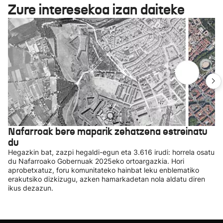
Zure interesekoa izan daiteke
Nafarroak bere maparik zehatzena estreinatu
du
Hegazkin bat, zazpi hegaldi-egun eta 3.616 irudi: horrela osatu
du Nafarroako Gobernuak 2025eko ortoargazkia. Hori
aprobetxatuz, foru komunitateko hainbat leku enblematiko
erakutsiko dizkizugu, azken hamarkadetan nola aldatu diren
ikus dezazun.