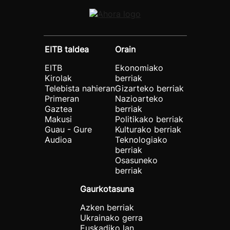
EITB taldea
Orain
EITB
Ekonomiako
Kirolak
berriak
Telebista nahieran
Gizarteko berriak
Primeran
Nazioarteko
Gaztea
berriak
Makusi
Politikako berriak
Guau - Gure
Kulturako berriak
Audioa
Teknologiako
berriak
Osasuneko
berriak
Gaurkotasuna
Azken berriak
Ukrainako gerra
Euskadiko lan