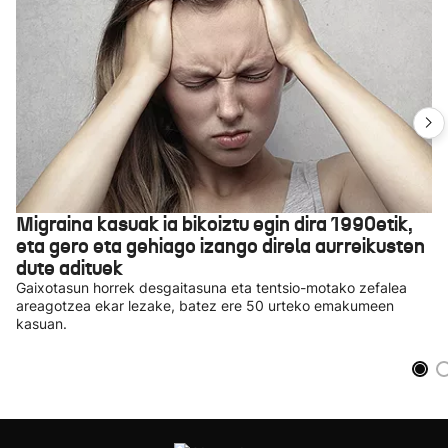
Migraina kasuak ia bikoiztu egin dira 1990etik,
eta gero eta gehiago izango direla aurreikusten
dute adituek
Gaixotasun horrek desgaitasuna eta tentsio-motako zefalea
areagotzea ekar lezake, batez ere 50 urteko emakumeen
kasuan.