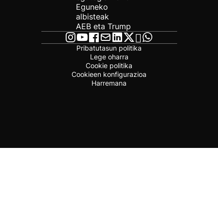
Eguneko
albisteak
AEB eta Trump
Pribatutasun politika
Lege oharra
Cookie politika
Cookieen konfigurazioa
Harremana