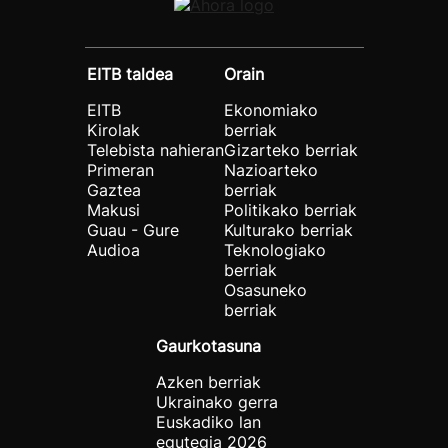
EITB taldea
Orain
EITB
Ekonomiako
Kirolak
berriak
Telebista nahieran
Gizarteko berriak
Primeran
Nazioarteko
Gaztea
berriak
Makusi
Politikako berriak
Guau - Gure
Kulturako berriak
Audioa
Teknologiako
berriak
Osasuneko
berriak
Gaurkotasuna
Azken berriak
Ukrainako gerra
Euskadiko lan
egutegia 2026