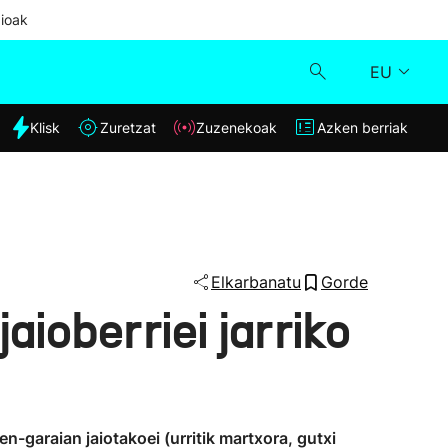
ioak
EU
dia
Klisk
Zuretzat
Zuzenekoak
Azken berriak
Klisk
Zuzenekoak
Zuretzat
Elkarbanatu
Gorde
aioberriei jarriko
Azken berriak
n-garaian jaiotakoei (urritik martxora, gutxi