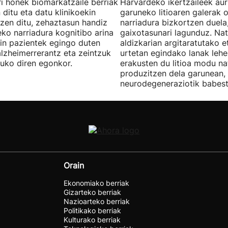
ri honek biomarkatzaile berriak
Harvardeko ikertzaileek aur
 ditu eta datu klinikoekin
garuneko litioaren galerak 
zen ditu, zehaztasun handiz
narriadura bizkortzen duela
eko narriadura kognitibo arina
gaixotasunari lagunduz. Na
in pazientek egingo duten
aldizkarian argitaratutako e
alzheimerrerantz eta zeintzuk
urtetan egindako lanak lehe
uko diren egonkor.
erakusten du litioa modu na
produzitzen dela garunean,
neurodegeneraziotik babest
Orain
Ekonomiako berriak
Gizarteko berriak
Nazioarteko berriak
Politikako berriak
Kulturako berriak