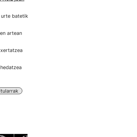
 urte batetik
ren artean
txertatzea
e hedatzea
tularrak