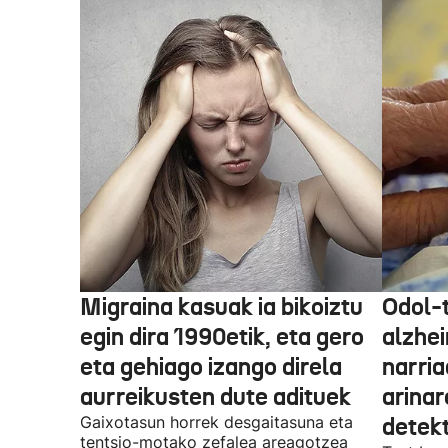
Migraina kasuak ia bikoiztu
Odol-t
egin dira 1990etik, eta gero
alzhe
eta gehiago izango direla
narria
aurreikusten dute adituek
arinar
Gaixotasun horrek desgaitasuna eta
detek
tentsio-motako zefalea areagotzea