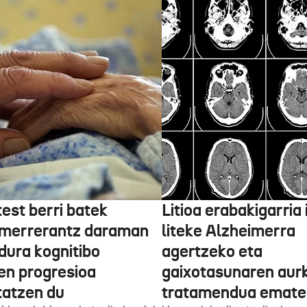
est berri batek
Litioa erabakigarria 
imerrerantz daraman
liteke Alzheimerra
dura kognitibo
agertzeko eta
en progresioa
gaixotasunaren aur
tatzen du
tratamendua emate