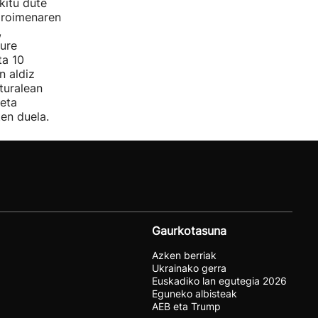
kitu dute
oroimenaren
,
ture
ta 10
n aldiz
turalean
 eta
en duela.
Gaurkotasuna
Azken berriak
Ukrainako gerra
Euskadiko lan egutegia 2026
Eguneko albisteak
AEB eta Trump