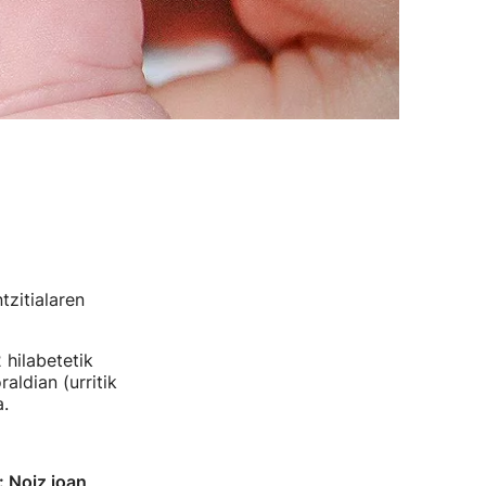
tzitialaren
 hilabetetik
ldian (urritik
.
: Noiz joan