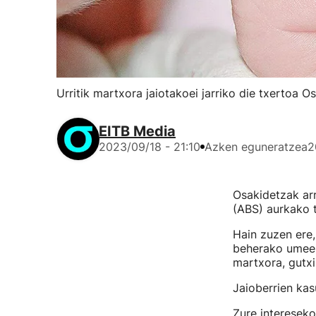
Urritik martxora jaiotakoei jarriko die txertoa O
EITB Media
2023/09/18 - 21:10
Azken eguneratzea
2
Osakidetzak arri
(ABS) aurkako t
Hain zuzen ere,
beherako umeei
martxora, gutxi
Jaioberrien kas
Zure intereseko