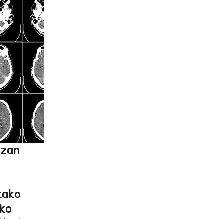
izan
kako
ko