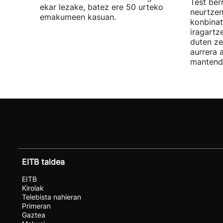
Test ber
ekar lezake, batez ere 50 urteko
neurtzen
emakumeen kasuan.
konbinat
iragartz
duten ze
aurrera 
mantend
EITB taldea
EITB
Kirolak
Telebista nahieran
Primeran
Gaztea