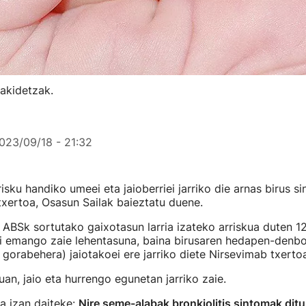
sakidetzak.
023/09/18 - 21:32
sku handiko umeei eta jaioberriei jarriko die arnas birus sin
xertoa, Osasun Sailak baieztatu duene.
 ABSk sortutako gaixotasun larria izateko arriskua duten 12
 emango zaie lehentasuna, baina birusaren hedapen-denbora
 gorabehera) jaiotakoei ere jarriko diete Nirsevimab txertoa
uan, jaio eta hurrengo egunetan jarriko zaie.
a izan daiteke:
Nire seme-alabak bronkiolitis sintomak ditu