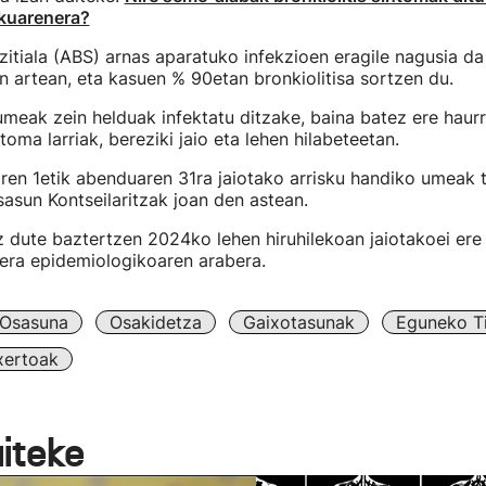
kuarenera?
tzitiala (ABS) arnas aparatuko infekzioen eragile nagusia da
artean, eta kasuen % 90etan bronkiolitisa sortzen du.
umeak zein helduak infektatu ditzake, baina batez ere haur
toma larriak, bereziki jaio eta lehen hilabeteetan.
aren 1etik abenduaren 31ra jaiotako arrisku handiko umeak 
asun Kontseilaritzak joan den astean.
z dute baztertzen 2024ko lehen hiruhilekoan jaiotakoei er
era epidemiologikoaren arabera.
Osasuna
Osakidetza
Gaixotasunak
Eguneko Ti
xertoak
aiteke