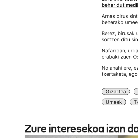
behar dut medi
Arnas birus sin
beherako umeen 
Berez, birusak 
sortzen ditu sin
Nafarroan, urri
erabaki zuen Os
Nolanahi ere, e
txertaketa, ego
Gizartea
Umeak
T
Zure interesekoa izan d