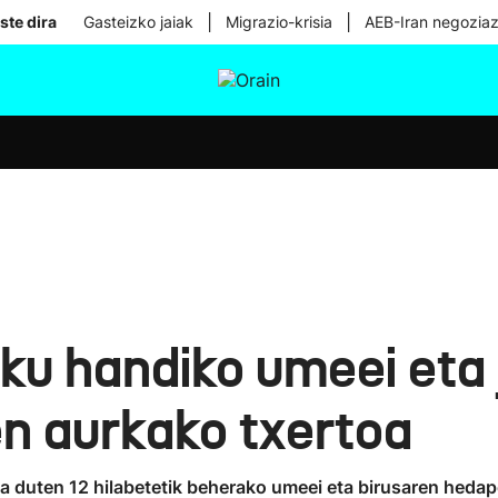
|
|
ste dira
Gasteizko jaiak
Migrazio-krisia
AEB-Iran negoziaz
tura
Ikusmiran
Egural
Osasuna
Teknologia
ku handiko umeei eta j
ren aurkako txertoa
ua duten 12 hilabetetik beherako umeei eta birusaren hedape