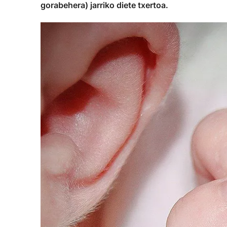
gorabehera) jarriko diete txertoa.