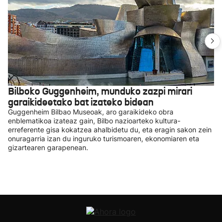
Bilboko Guggenheim, munduko zazpi mirari
garaikideetako bat izateko bidean
Guggenheim Bilbao Museoak, aro garaikideko obra
enblematikoa izateaz gain, Bilbo nazioarteko kultura-
erreferente gisa kokatzea ahalbidetu du, eta eragin sakon zein
onuragarria izan du inguruko turismoaren, ekonomiaren eta
gizartearen garapenean.