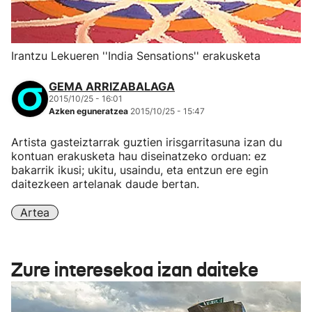
Irantzu Lekueren ''India Sensations'' erakusketa
GEMA ARRIZABALAGA
2015/10/25 - 16:01
Azken eguneratzea
2015/10/25 - 15:47
Artista gasteiztarrak guztien irisgarritasuna izan du
kontuan erakusketa hau diseinatzeko orduan: ez
bakarrik ikusi; ukitu, usaindu, eta entzun ere egin
daitezkeen artelanak daude bertan.
Artea
Zure interesekoa izan daiteke