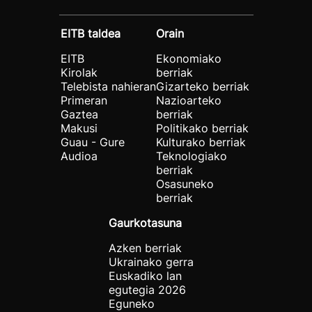
EITB taldea
Orain
EITB
Ekonomiako
Kirolak
berriak
Telebista nahieran
Gizarteko berriak
Primeran
Nazioarteko
Gaztea
berriak
Makusi
Politikako berriak
Guau - Gure
Kulturako berriak
Audioa
Teknologiako
berriak
Osasuneko
berriak
Gaurkotasuna
Azken berriak
Ukrainako gerra
Euskadiko lan
egutegia 2026
Eguneko