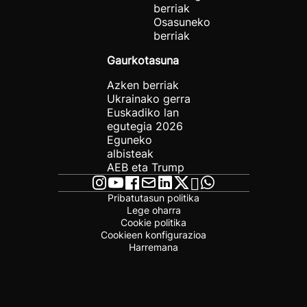
berriak
Osasuneko
berriak
Gaurkotasuna
Azken berriak
Ukrainako gerra
Euskadiko lan
egutegia 2026
Eguneko
albisteak
AEB eta Trump
Pribatutasun politika
Lege oharra
Cookie politika
Cookieen konfigurazioa
Harremana