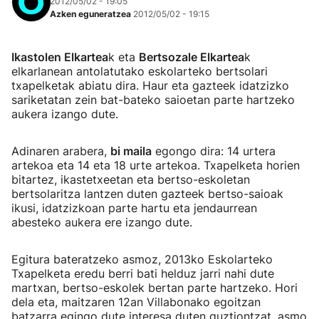
2012/05/02 - 19:05
Azken eguneratzea
2012/05/02 - 19:15
Ikastolen Elkartea
k eta
Bertsozale Elkartea
k
elkarlanean antolatutako eskolarteko bertsolari
txapelketak abiatu dira. Haur eta gazteek idatzizko
sariketatan zein bat-bateko saioetan parte hartzeko
aukera izango dute.
Adinaren arabera,
bi maila
egongo dira: 14 urtera
artekoa eta 14 eta 18 urte artekoa. Txapelketa horien
bitartez, ikastetxeetan eta bertso-eskoletan
bertsolaritza lantzen duten gazteek bertso-saioak
ikusi, idatzizkoan parte hartu eta jendaurrean
abesteko aukera ere izango dute.
Egitura bateratzeko asmoz, 2013ko Eskolarteko
Txapelketa eredu berri bati helduz jarri nahi dute
martxan, bertso-eskolek bertan parte hartzeko. Hori
dela eta, maitzaren 12an Villabonako egoitzan
batzarra egingo dute interesa duten guztiontzat, asmo