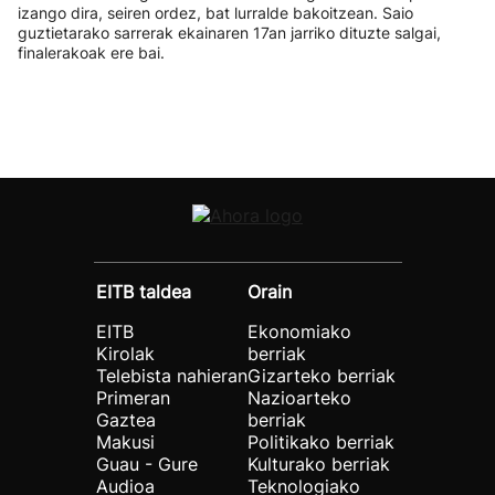
izango dira, seiren ordez, bat lurralde bakoitzean. Saio
guztietarako sarrerak ekainaren 17an jarriko dituzte salgai,
finalerakoak ere bai.
EITB taldea
Orain
EITB
Ekonomiako
Kirolak
berriak
Telebista nahieran
Gizarteko berriak
Primeran
Nazioarteko
Gaztea
berriak
Makusi
Politikako berriak
Guau - Gure
Kulturako berriak
Audioa
Teknologiako