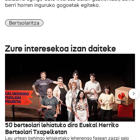
berri horren inguruko gogoetak egiteko.
Bertsolaritza
Zure interesekoa izan daiteke
50 bertsolari lehiatuko dira Euskal Herriko
Bertsolari Txapelketan
Lau urtean behingo lehiaketako lehenengo fasean zazpi saio