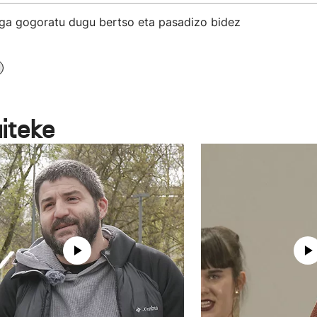
aga gogoratu dugu bertso eta pasadizo bidez
aiteke