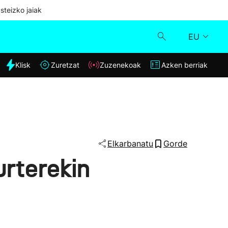
steizko jaiak
EU
dia
Klisk
Zuretzat
Zuzenekoak
Azken berriak
Klisk
Zuzenekoak
Zuretzat
Elkarbanatu
Gorde
urterekin
Azken berriak