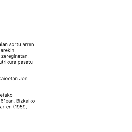
ia
n sortu arren
iarekin
 zereginetan.
trikura pasatu
 saioetan Jon
ietako
961ean, Bizkaiko
garren (1959,