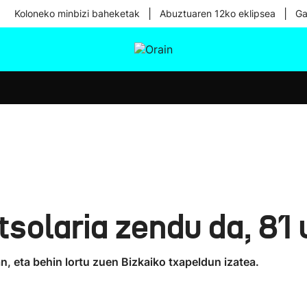
|
|
Koloneko minbizi baheketak
Abuztuaren 12ko eklipsea
Ga
tura
Ikusmiran
Egural
Osasuna
Teknologia
tsolaria zendu da, 81 
n, eta behin lortu zuen Bizkaiko txapeldun izatea.