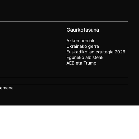
Gaurkotasuna
Azken berriak
Ukrainako gerra
Euskadiko lan egutegia 2026
Eguneko albisteak
AEB eta Trump
remana