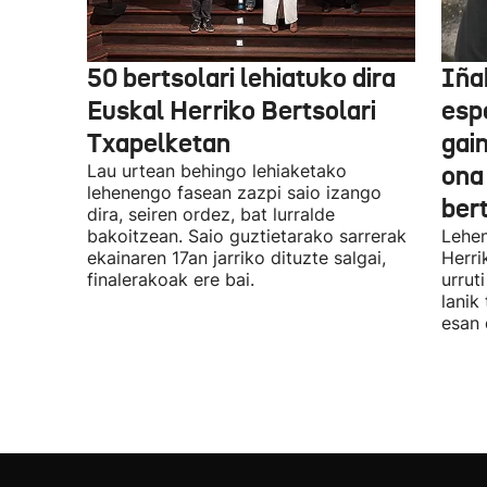
50 bertsolari lehiatuko dira
Iñak
Euskal Herriko Bertsolari
esp
Txapelketan
gain
Lau urtean behingo lehiaketako
ona
lehenengo fasean zazpi saio izango
ber
dira, seiren ordez, bat lurralde
bakoitzean. Saio guztietarako sarrerak
Lehen
ekainaren 17an jarriko dituzte salgai,
Herri
finalerakoak ere bai.
urrut
lanik
esan 