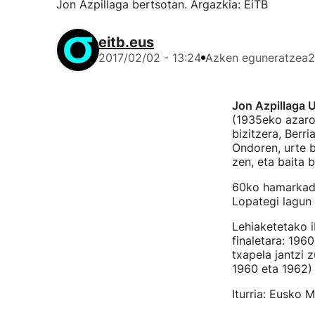
Jon Azpillaga bertsotan. Argazkia: EiTB
eitb.eus
2017/02/02 - 13:24
Azken eguneratzea
2
Jon Azpillaga U
(1935eko azaroa
bizitzera, Berr
Ondoren, urte 
zen, eta baita 
60ko hamarkadan
Lopategi lagun 
Lehiaketetako i
finaletara: 196
txapela jantzi 
1960 eta 1962) 
Iturria: Eusko 