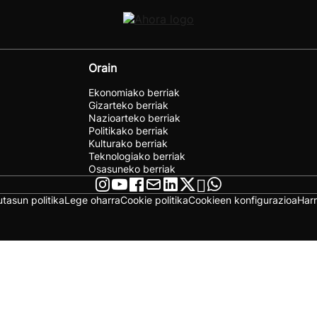
Orain
Ekonomiako berriak
Gizarteko berriak
Nazioarteko berriak
Politikako berriak
Kulturako berriak
Teknologiako berriak
Osasuneko berriak
utasun politika
Lege oharra
Cookie politika
Cookieen konfigurazioa
Har