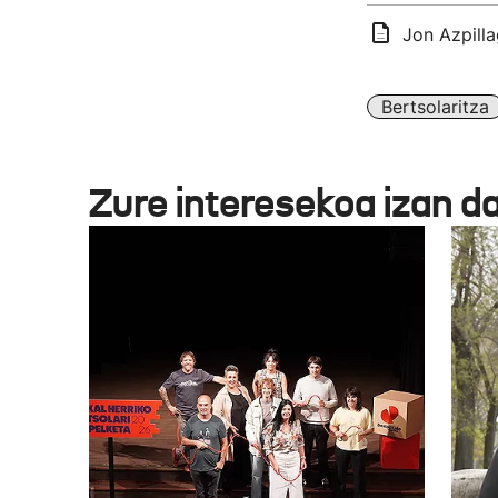
Jon Azpill
Bertsolaritza
Zure interesekoa izan d