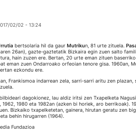
017/02/02 - 13:24
rrutia
bertsolaria hil da gaur
Mutriku
n, 81 urte zituela.
Pasa
ren 26an), gazte-gaztetatik Bizkaira egin zuen salto famil
iatura, hain zuzen ere. Bertan, 20 urte eman zituen baserriko
bat eman zuen Ondarroako orfeoian tenore gisa. 1960an, Mu
bertan ezkondu ere.
, Frankismoa indarrean zela, sarri-sarri aritu zen plazan,
zuela.
bilbideari dagokionez, lau aldiz iritsi zen Txapelketa Nagus
0, 1962, 1980 eta 1982an (azken bi horiek, aro berrikoak). 1
zuen. Bizkaiko txapelketetan, gainera, hirutan geratu zen bi
eta behin hirugarren (1964).
Media Fundazioa