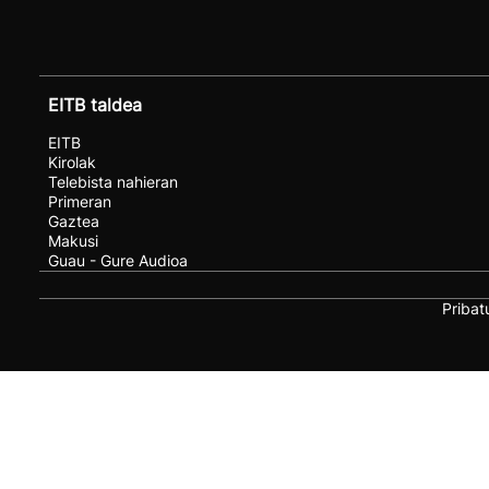
EITB taldea
EITB
Kirolak
Telebista nahieran
Primeran
Gaztea
Makusi
Guau - Gure Audioa
Pribat