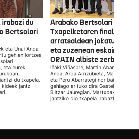
 irabazi du
Arabako Bertsolari
 Bertsolari
Txapelketaren finala gaur
arratsaldean jokatuko da
ek eta Unai Anda
eta zuzenean eskainiko du
ntu gehien lortzea
ORAIN albiste zerbitzuak
solari
, eta eurek
Iñaki Viñaspre, Martin Abarrategi, Una
urukoan.
Anda, Aroa Arrizubieta, Maddi Agirre
antzi du txapela.
eta Peru Abarrategi nor baino nor
 kideek jantzi
gehiago arituko dira Gasteizen, Euro
ri.
Biltzar Jauregian. Martxoak 3 elkarte
jantziko dio txapela irabazleari.