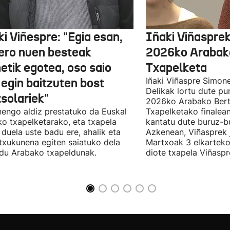
i Viñespre: "Egia esan,
Iñaki Viñasprek
ero nuen besteak
2026ko Arabako
etik egotea, oso saio
Txapelketa
 egin baitzuten bost
Iñaki Viñaspre Simon
Delikak lortu dute pu
tsolariek"
2026ko Arabako Bert
engo aldiz prestatuko da Euskal
Txapelketako finalean
ko txapelketarako, eta txapela
kantatu dute buruz-b
i duela uste badu ere, ahalik eta
Azkenean, Viñasprek j
 txukunena egiten saiatuko dela
Martxoak 3 elkarteko
du Arabako txapeldunak.
diote txapela Viñaspre