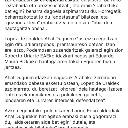
"eztabaida eta prozesuentzat", eta orain ?irabazteko
bat egin? beharra dagoela azpimarratu du. Horregatik,
beharrezkotzat jo du "adostasuna" bilatzea, eta
"guztion artean" erabakitzea nola osatu "ahal den
hautagaitza onena".
Lopez de Uraldek Ahal Duguren Gasteizko egoitzan
egin ditu adierazpenok, prentsaurreko batean. Izan
ere, atzo, Podemosen zuzendaritzak galarazi egin zion
Roberto Uriarte EAEko idazkari nagusiari Eduardo
Maura Bizkaiko hautagaiaren tokian Equoren burua
jartzea.
Ahal Duguren idazkari nagusiak Arabako zerrendari
emandako babesa eskertu ostean, Lopez de Uraldek
azpimarratu du beretzat "ohorea" dela hautagai izatea,
"interes ekonomikoen eta politikoen gainetik,
jendearen eta Lurraren interesak defendatzea".
Azken egunotako polemikaren harira, Equo alderdiak
Ahal Dugurekin bat egitea erabaki zuela gogorarazi
du, "aldaketaren alde bat egin" dutela, eta
"adostasunak bilatzeko" prest dagoela.