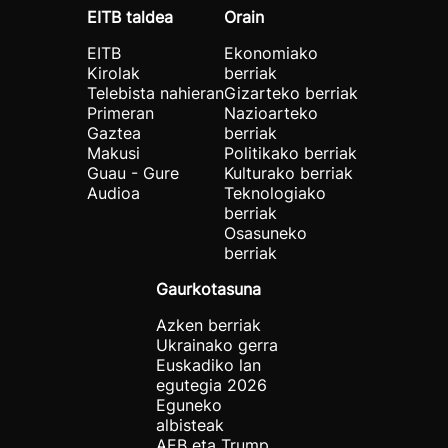
EITB taldea
Orain
EITB
Ekonomiako
Kirolak
berriak
Telebista nahieran
Gizarteko berriak
Primeran
Nazioarteko
Gaztea
berriak
Makusi
Politikako berriak
Guau - Gure
Kulturako berriak
Audioa
Teknologiako
berriak
Osasuneko
berriak
Gaurkotasuna
Azken berriak
Ukrainako gerra
Euskadiko lan
egutegia 2026
Eguneko
albisteak
AEB eta Trump