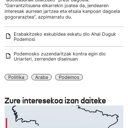
"Garrantzitsuena elkarrekin joatea da, jendearen
interesak aurrean jartzea eta etsaia kanpoan dagoela
gogoraraztea", azpimarratu du.
Erabakitzeko eskubidea eskatu dio Ahal Duguk
Podemosi
Podemosko zuzendaritzak kontra egin dio
Uriarteri, zerrenden diseinuan
Politika
Araba
Podemos
Zure interesekoa izan daiteke