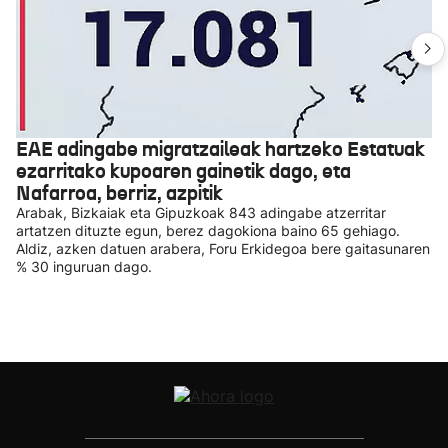
EAE adingabe migratzaileak hartzeko Estatuak
ezarritako kupoaren gainetik dago, eta
Nafarroa, berriz, azpitik
Arabak, Bizkaiak eta Gipuzkoak 843 adingabe atzerritar
artatzen dituzte egun, berez dagokiona baino 65 gehiago.
Aldiz, azken datuen arabera, Foru Erkidegoa bere gaitasunaren
% 30 inguruan dago.