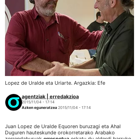
Lopez de Uralde eta Uriarte. Argazkia: Efe
agentziak | erredakzioa
2015/11/04 - 17:14
Azken eguneratzea
2015/11/04 - 17:14
Juan Lopez de Uralde Equoren buruzagi eta Ahal
Duguren hauteskunde orokorretarako Arabako
zerrendaburuak
errespetua
eskatu du alderdi barruko