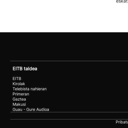
eskat
EITB taldea
EITB
Kirolak
Telebista nahieran
Primeran
Gaztea
Makusi
Guau - Gure Audioa
Pribat