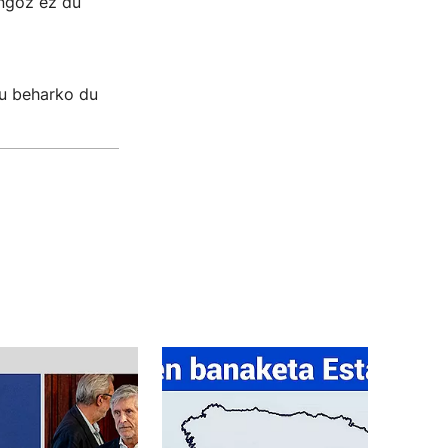
ingoz ez du
tu beharko du