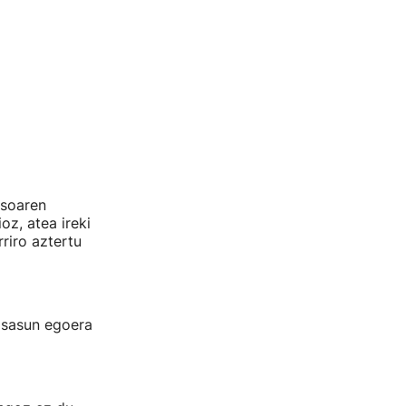
soaren
oz, atea ireki
riro aztertu
osasun egoera