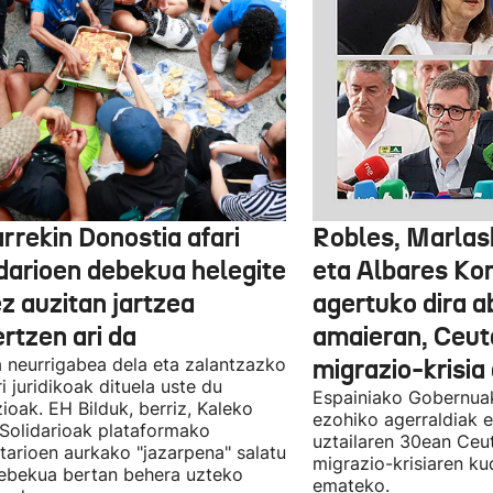
rrekin Donostia afari
Robles, Marlas
idarioen debekua helegite
eta Albares Ko
z auzitan jartzea
agertuko dira 
rtzen ari da
amaieran, Ceut
 neurrigabea dela eta zalantzazko
migrazio-krisia
ri juridikoak dituela uste du
Espainiako Gobernuak
zioak. EH Bilduk, berriz, Kaleko
ezohiko agerraldiak e
 Solidarioak plataformako
uztailaren 30ean Ceu
tarioen aurkako "jazarpena" salatu
migrazio-krisiaren ku
ebekua bertan behera uzteko
emateko.