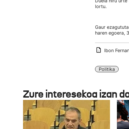
Duela hiru urte
lortu.
Gaur ezagututak
haren egoera, 3
Ibon Fernan
Politika
Zure interesekoa izan d