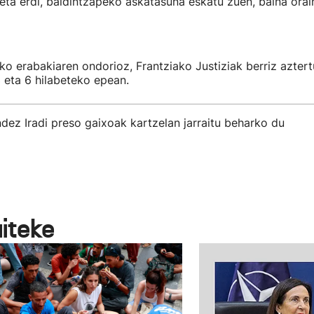
 eta erdi, baldintzapeko askatasuna eskatu zuen, baina ora
o erabakiaren ondorioz, Frantziako Justiziak berriz azter
 eta 6 hilabeteko epean.
dez Iradi preso gaixoak kartzelan jarraitu beharko du
aiteke