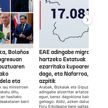
ka, Bolaños
EAE adingabe migratzailea
ngresuan
hartzeko Estatuak
abuztuaren
ezarritako kupoaren gainet
ako
dago, eta Nafarroa, berriz,
 dela eta
azpitik
 lau ministroen
Arabak, Bizkaiak eta Gipuzkoak 843
skatu ditu,
adingabe atzerritar artatzen dituzte
tan hasitako
egun, berez dagokiona baino 65
deaketaren berri
gehiago. Aldiz, azken datuen arabera,
Foru Erkidegoa bere gaitasunaren % 