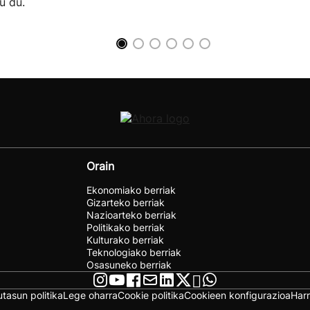
u du.
Orain
Ekonomiako berriak
Gizarteko berriak
Nazioarteko berriak
Politikako berriak
Kulturako berriak
Teknologiako berriak
Osasuneko berriak
utasun politika
Lege oharra
Cookie politika
Cookieen konfigurazioa
Har