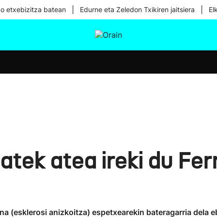
|
|
ko etxebizitza batean
Edurne eta Zeledon Txikiren jaitsiera
El
tura
Ikusmiran
Egural
Osasuna
Teknologia
batek atea ireki du Fe
(esklerosi anizkoitza) espetxearekin bateragarria dela ebat