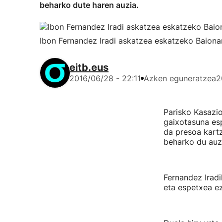
beharko dute haren auzia.
Ibon Fernandez Iradi askatzea eskatzeko Baiona
eitb.eus
2016/06/28 - 22:11
Azken eguneratzea
2
Parisko Kasazi
gaixotasuna esp
da presoa kartz
beharko du auz
Fernandez Irad
eta espetxea ez