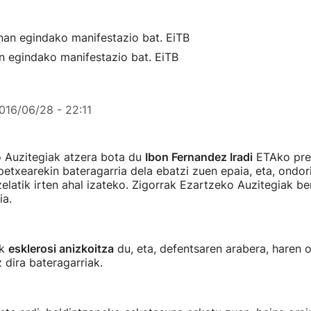
n egindako manifestazio bat. EiTB
016/06/28 - 22:11
o Auzitegiak atzera bota du
Ibon Fernandez Iradi
ETAko pre
etxearekin bateragarria dela ebatzi zuen epaia, eta, ondori
elatik irten ahal izateko. Zigorrak Ezartzeko Auzitegiak ber
ia.
ik
esklerosi anizkoitza
du, eta, defentsaren arabera, haren 
 dira bateragarriak.