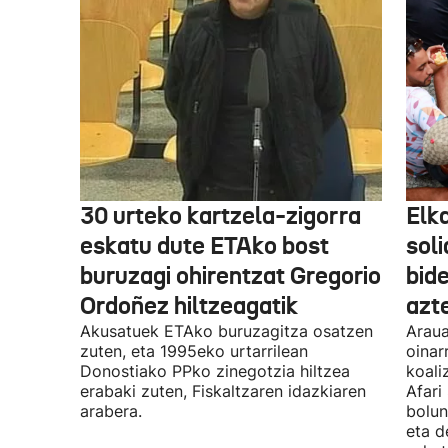
30 urteko kartzela-zigorra
Elka
eskatu dute ETAko bost
sol
buruzagi ohirentzat Gregorio
bide
Ordoñez hiltzeagatik
azte
Akusatuek ETAko buruzagitza osatzen
Araua
zuten, eta 1995eko urtarrilean
oinar
Donostiako PPko zinegotzia hiltzea
koali
erabaki zuten, Fiskaltzaren idazkiaren
Afari
arabera.
bolun
eta d