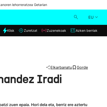
kanoren lehorreratzea Getarian
EU
dia
Klisk
Zuretzat
Zuzenekoak
Azken berriak
Klisk
Zuzenekoak
Zuretzat
Elkarbanatu
Gorde
rnandez Iradi
Azken berriak
zi zuen epaia. Hori dela eta, berriz ere aztertu