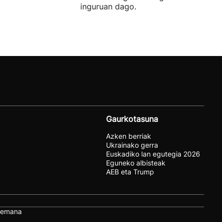
inguruan dago.
Gaurkotasuna
Azken berriak
Ukrainako gerra
Euskadiko lan egutegia 2026
Eguneko albisteak
AEB eta Trump
remana