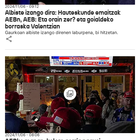
2024/11/06 - 09:12
Albiste izango dira: Hauteskunde emaitzak
AEBn, AEB: Eta orain zer? eta goialdeko
borraska Valentzian
Gaurkoan albiste izango direnen laburpena, bi hitzetan.
2024/11/06 - 08:06