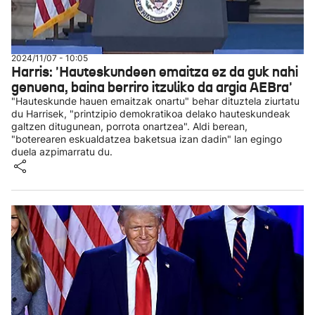
2024/11/07 - 10:05
Harris: 'Hauteskundeen emaitza ez da guk nahi
genuena, baina berriro itzuliko da argia AEBra'
"Hauteskunde hauen emaitzak onartu" behar dituztela ziurtatu
du Harrisek, "printzipio demokratikoa delako hauteskundeak
galtzen ditugunean, porrota onartzea". Aldi berean,
"boterearen eskualdatzea baketsua izan dadin" lan egingo
duela azpimarratu du.