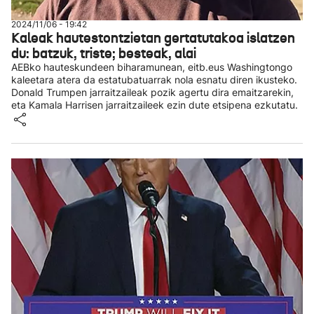
2024/11/06 - 19:42
Kaleak hautestontzietan gertatutakoa islatzen
du: batzuk, triste; besteak, alai
AEBko hauteskundeen biharamunean, eitb.eus Washingtongo
kaleetara atera da estatubatuarrak nola esnatu diren ikusteko.
Donald Trumpen jarraitzaileak pozik agertu dira emaitzarekin,
eta Kamala Harrisen jarraitzaileek ezin dute etsipena ezkutatu.