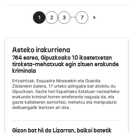
...
»
1
2
3
7
Asteko irakurriena
764 sarea, Gipuzkoako 10 ikastetxetan
tiroketa-mehatxuak egin zituen erakunde
kriminala
Ertzaintzak, Esquadra Mossoekin eta Guardia
Zibilarekin batera, 17 urteko adingabe bat atxilotu du
Gipuzkoan. Gazte hori Espainiako Estatuan nazioarteko
erakunde kriminal horren erreferente nagusia da, eta
gazte kalteberen sextortsio, mehatxu eta manipulazio
delituengatik ikertzen ari dira.
Gizon bat hil da Lizarran, balkoi batetik