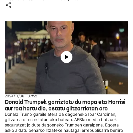
2024/11/06 - 07:52
Donald Trumpek gorriztatu du mapa eta Harrisi
aurrea hartu dio, estatu giltzarrietan ere
Donald Trump garaile atera da dagoeneko Ipar Carolinan,
giltzarria diren estatuetako batean. AEBko medio batzuek
segurutzat jo dute dagoeneko Trumpen garaipena. Egoera
asko aldatu beharko litzateke hautagai errepublikarra berriro