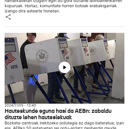
hamarkadetan izugarri egin du gora biztanle latinoamerikarren
kopuruak. Hortaz, komunitate horren botoak erabakigarriak
izango dira astearte honetan.
2024/11/05 - 13:40
Hauteskunde eguna hasi da AEBn: zabaldu
dituzte lehen hauteslekuak
Bozketa-zentroak irekitzeko ordutegia ez dago bateratua; izan
ere, AEBko 50 estatuetan sei ordu-ardatz desberdin daude,