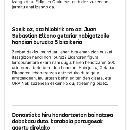
izango ditu. Eklipsea Orain.eus-en bidez zuzenean
jarraitu ahal izango da.
Sosik ez, eta hilobirik ere ez: Juan
Sebastian Elkano getariar nabigatzaile
handiari buruzko 5 bitxikeria
Zenbat dakizu munduari lehen bira eman zion euskal
itsasgizon handi horri buruz? Elkanoren figura
lerroburuetara ekarri nahi dugu, haren heriotzaren 500.
urteurrena bete berri den honetan. Hain justu, Getarian
Elkanoren lehorreratzea antzeztuko dute gaur
arratsaldean, lau urtean behin egiten den gisara, eta
ORAINek zuzenean eskainiko du
, streaming bidez.
Donostiako hiru hondartzetan bainatzea
debekatu dute, karabela portugesak
agertu direlako