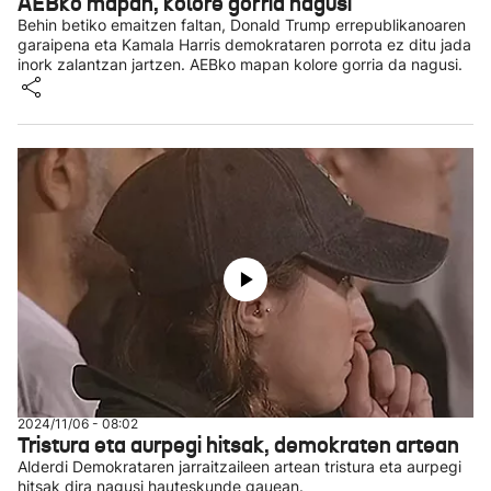
AEBko mapan, kolore gorria nagusi
Behin betiko emaitzen faltan, Donald Trump errepublikanoaren
garaipena eta Kamala Harris demokrataren porrota ez ditu jada
inork zalantzan jartzen. AEBko mapan kolore gorria da nagusi.
2024/11/06 - 08:02
Tristura eta aurpegi hitsak, demokraten artean
Alderdi Demokrataren jarraitzaileen artean tristura eta aurpegi
hitsak dira nagusi hauteskunde gauean.