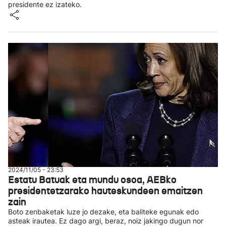
presidente ez izateko.
2024/11/05 - 23:53
Estatu Batuak eta mundu osoa, AEBko
presidentetzarako hauteskundeen emaitzen
zain
Boto zenbaketak luze jo dezake, eta baliteke egunak edo
asteak irautea. Ez dago argi, beraz, noiz jakingo dugun nor