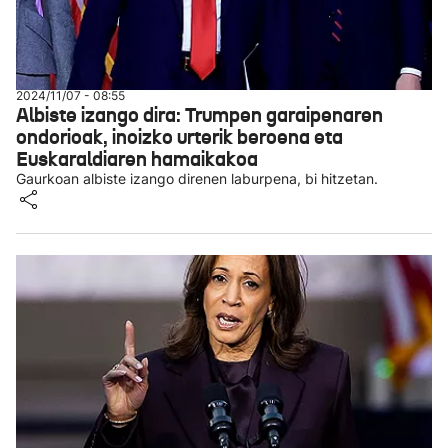
2024/11/07 - 08:55
Albiste izango dira: Trumpen garaipenaren
ondorioak, inoizko urterik beroena eta
Euskaraldiaren hamaikakoa
Gaurkoan albiste izango direnen laburpena, bi hitzetan.