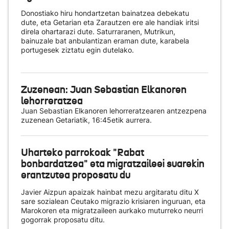
Donostiako hiru hondartzetan bainatzea debekatu
dute, eta Getarian eta Zarautzen ere ale handiak iritsi
direla ohartarazi dute. Saturraranen, Mutrikun,
bainuzale bat anbulantizan eraman dute, karabela
portugesek ziztatu egin dutelako.
Zuzenean: Juan Sebastian Elkanoren
lehorreratzea
Juan Sebastian Elkanoren lehorreratzearen antzezpena
zuzenean Getariatik, 16:45etik aurrera.
Uharteko parrokoak "Rabat
bonbardatzea" eta migratzaileei suarekin
erantzutea proposatu du
Javier Aizpun apaizak hainbat mezu argitaratu ditu X
sare sozialean Ceutako migrazio krisiaren inguruan, eta
Marokoren eta migratzaileen aurkako muturreko neurri
gogorrak proposatu ditu.