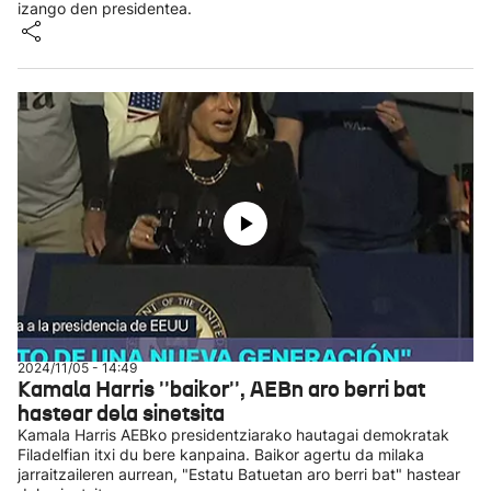
izango den presidentea.
2024/11/05 - 14:49
Kamala Harris ''baikor'', AEBn aro berri bat
hastear dela sinetsita
Kamala Harris AEBko presidentziarako hautagai demokratak
Filadelfian itxi du bere kanpaina. Baikor agertu da milaka
jarraitzaileren aurrean, "Estatu Batuetan aro berri bat" hastear