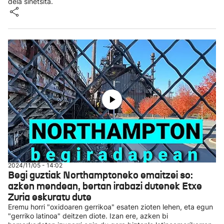
dela sinetsita.
2024/11/05 - 14:02
Begi guztiak Northamptoneko emaitzei so:
azken mendean, bertan irabazi dutenek Etxe
Zuria eskuratu dute
Eremu horri "oxidoaren gerrikoa" esaten zioten lehen, eta egun
"gerriko latinoa" deitzen diote. Izan ere, azken bi