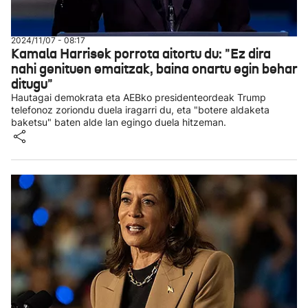
2024/11/07 - 08:17
Kamala Harrisek porrota aitortu du: "Ez dira
nahi genituen emaitzak, baina onartu egin behar
ditugu"
Hautagai demokrata eta AEBko presidenteordeak Trump
telefonoz zoriondu duela iragarri du, eta "botere aldaketa
baketsu" baten alde lan egingo duela hitzeman.