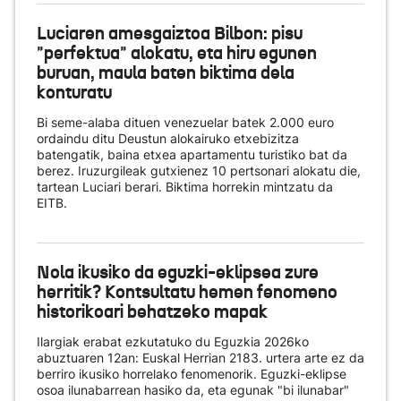
Luciaren amesgaiztoa Bilbon: pisu
"perfektua" alokatu, eta hiru egunen
buruan, maula baten biktima dela
konturatu
Bi seme-alaba dituen venezuelar batek 2.000 euro
ordaindu ditu Deustun alokairuko etxebizitza
batengatik, baina etxea apartamentu turistiko bat da
berez. Iruzurgileak gutxienez 10 pertsonari alokatu die,
tartean Luciari berari. Biktima horrekin mintzatu da
EITB.
Nola ikusiko da eguzki-eklipsea zure
herritik? Kontsultatu hemen fenomeno
historikoari behatzeko mapak
Ilargiak erabat ezkutatuko du Eguzkia 2026ko
abuztuaren 12an: Euskal Herrian 2183. urtera arte ez da
berriro ikusiko horrelako fenomenorik. Eguzki-eklipse
osoa ilunabarrean hasiko da, eta egunak "bi ilunabar"