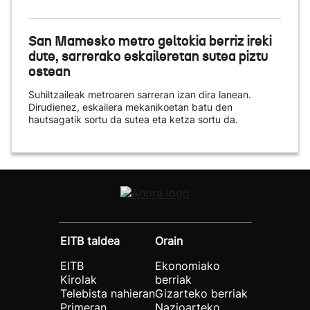
San Mamesko metro geltokia berriz ireki
dute, sarrerako eskaileretan sutea piztu
ostean
Suhiltzaileak metroaren sarreran izan dira lanean.
Dirudienez, eskailera mekanikoetan batu den
hautsagatik sortu da sutea eta ketza sortu da.
EITB taldea
Orain
EITB
Ekonomiako
Kirolak
berriak
Telebista nahieran
Gizarteko berriak
Primeran
Nazioarteko