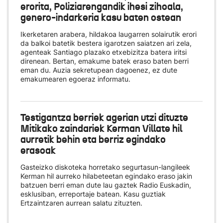
erorita, Poliziarengandik ihesi zihoala,
genero-indarkeria kasu baten ostean
Ikerketaren arabera, hildakoa laugarren solairutik erori
da balkoi batetik bestera igarotzen saiatzen ari zela,
agenteak Santiago plazako etxebizitza batera iritsi
direnean. Bertan, emakume batek eraso baten berri
eman du. Auzia sekretupean dagoenez, ez dute
emakumearen egoeraz informatu.
Testigantza berriek agerian utzi dituzte
Mitikako zaindariek Kerman Villate hil
aurretik behin eta berriz egindako
erasoak
Gasteizko diskoteka horretako segurtasun-langileek
Kerman hil aurreko hilabeteetan egindako eraso jakin
batzuen berri eman dute lau gaztek Radio Euskadin,
esklusiban, erreportaje batean. Kasu guztiak
Ertzaintzaren aurrean salatu zituzten.