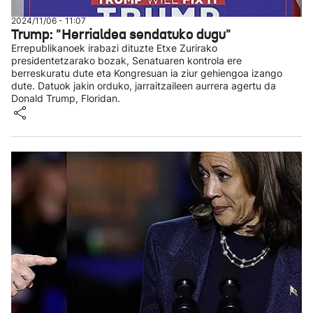
2024/11/06 - 11:07
Trump: "Herrialdea sendatuko dugu"
Errepublikanoek irabazi dituzte Etxe Zurirako
presidentetzarako bozak, Senatuaren kontrola ere
berreskuratu dute eta Kongresuan ia ziur gehiengoa izango
dute. Datuok jakin orduko, jarraitzaileen aurrera agertu da
Donald Trump, Floridan.