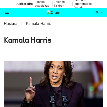
Bilboko
Zeledon
|
|
Albiste dira
lehorreratzea
etxebizitza
Txikiren
Getarian
batean
jaitsiera
EU
Hasiera
Kamala Harris
Aktualitatea
Bilatzailea
Politika
Kamala Harris
Kultura
Ikusmiran
Eguraldia