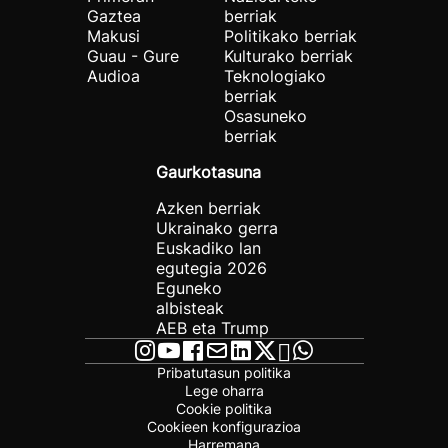
Gaztea
berriak
Makusi
Politikako berriak
Guau - Gure
Kulturako berriak
Audioa
Teknologiako
berriak
Osasuneko
berriak
Gaurkotasuna
Azken berriak
Ukrainako gerra
Euskadiko lan
egutegia 2026
Eguneko
albisteak
AEB eta Trump
Pribatutasun politika
Lege oharra
Cookie politika
Cookieen konfigurazioa
Harremana