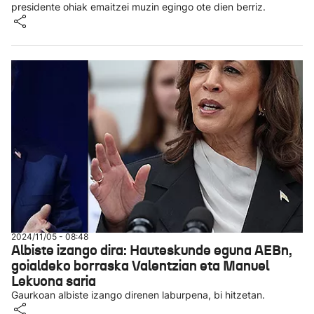
presidente ohiak emaitzei muzin egingo ote dien berriz.
2024/11/05 - 08:48
Albiste izango dira: Hauteskunde eguna AEBn,
goialdeko borraska Valentzian eta Manuel
Lekuona saria
Gaurkoan albiste izango direnen laburpena, bi hitzetan.