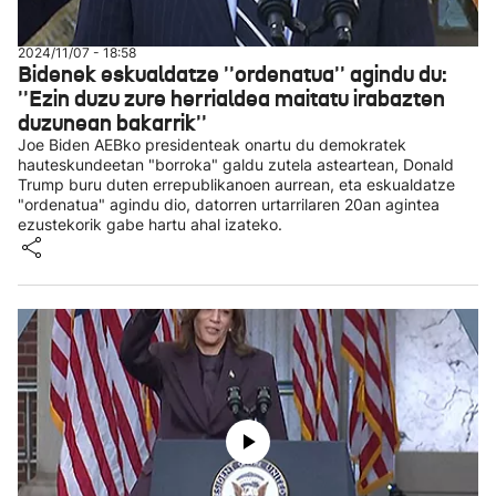
2024/11/07 - 18:58
Bidenek eskualdatze ''ordenatua'' agindu du:
''Ezin duzu zure herrialdea maitatu irabazten
duzunean bakarrik''
Joe Biden AEBko presidenteak onartu du demokratek
hauteskundeetan "borroka" galdu zutela asteartean, Donald
Trump buru duten errepublikanoen aurrean, eta eskualdatze
"ordenatua" agindu dio, datorren urtarrilaren 20an agintea
ezustekorik gabe hartu ahal izateko.