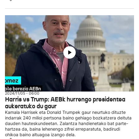
2024/11/05 - 06:00
Harris vs Trump: AEBk hurrengo presidentea
aukeratuko du gaur
Kamala Harrisek eta Donald Trumpek gaur neurtuko dituzte
indarrak 240 milioi pertsona baino gehiago bozkatzera deituta
dauden hauteskundeetan. Zalantza handienetako bat parte-
hartzea da, baina lehenengo zifrei erreparatuta, badirudi
ohikoa baino altuagoa izango dela.