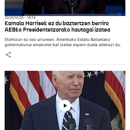
2025/10/25 - 18:14
Kamala Harrisek ez du baztertzen berriro
AEBko Presidentetzarako hautagai izatea
Etorkizun ez oso urrunean, Amerikako Estatu Batuetako
gobernuburua emakume bat izatea espero duela adierazi du.