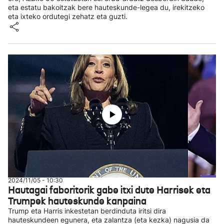
eta estatu bakoitzak bere hauteskunde-legea du, irekitzeko
eta ixteko ordutegi zehatz eta guzti.
2024/11/05 - 10:30
Hautagai faboritorik gabe itxi dute Harrisek eta
Trumpek hauteskunde kanpaina
Trump eta Harris inkestetan berdinduta iritsi dira
hauteskundeen egunera, eta zalantza (eta kezka) nagusia da