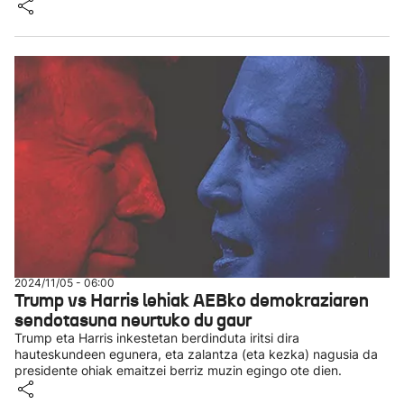
2024/11/05 - 06:00
Trump vs Harris lehiak AEBko demokraziaren
sendotasuna neurtuko du gaur
Trump eta Harris inkestetan berdinduta iritsi dira
hauteskundeen egunera, eta zalantza (eta kezka) nagusia da
presidente ohiak emaitzei berriz muzin egingo ote dien.