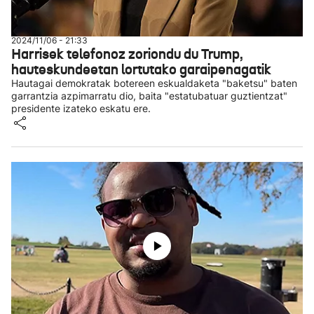
2024/11/06 - 21:33
Harrisek telefonoz zoriondu du Trump,
hauteskundeetan lortutako garaipenagatik
Hautagai demokratak botereen eskualdaketa "baketsu" baten
garrantzia azpimarratu dio, baita "estatubatuar guztientzat"
presidente izateko eskatu ere.