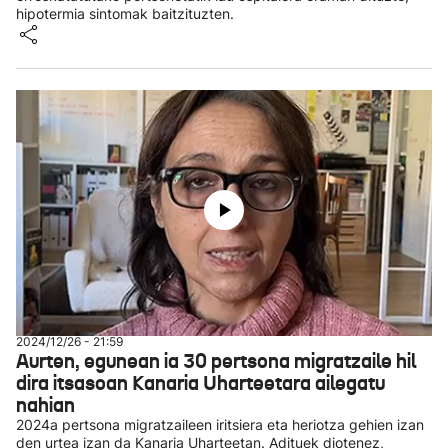
hipotermia sintomak baitzituzten.
2024/12/26 - 21:59
Aurten, egunean ia 30 pertsona migratzaile hil
dira itsasoan Kanaria Uharteetara ailegatu
nahian
2024a pertsona migratzaileen iritsiera eta heriotza gehien izan
den urtea izan da Kanaria Uharteetan. Adituek diotenez,