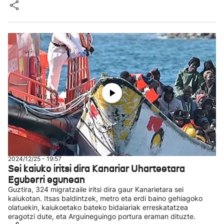
2024/12/25 - 19:57
Sei kaiuko iritsi dira Kanariar Uharteetara
Eguberri egunean
Guztira, 324 migratzaile iritsi dira gaur Kanarietara sei
kaiukotan. Itsas baldintzek, metro eta erdi baino gehiagoko
olatuekin, kaiukoetako bateko bidaiariak erreskatatzea
eragotzi dute, eta Arguineguingo portura eraman dituzte.