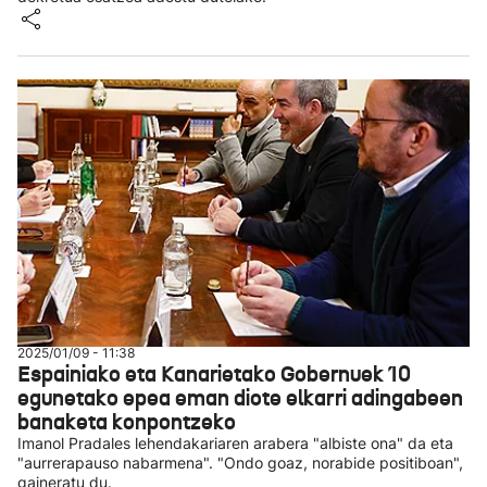
2025/01/09 - 11:38
Espainiako eta Kanarietako Gobernuek 10
egunetako epea eman diote elkarri adingabeen
banaketa konpontzeko
Imanol Pradales lehendakariaren arabera "albiste ona" da eta
"aurrerapauso nabarmena". "Ondo goaz, norabide positiboan",
gaineratu du.