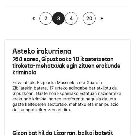
...
«
»
2
3
4
20
Asteko irakurriena
764 sarea, Gipuzkoako 10 ikastetxetan
tiroketa-mehatxuak egin zituen erakunde
kriminala
Ertzaintzak, Esquadra Mossoekin eta Guardia
Zibilarekin batera, 17 urteko adingabe bat atxilotu du
Gipuzkoan. Gazte hori Espainiako Estatuan nazioarteko
erakunde kriminal horren erreferente nagusia da, eta
gazte kalteberen sextortsio, mehatxu eta manipulazio
delituengatik ikertzen ari dira.
Gizon bat hil da Lizarran, balkoi batetik