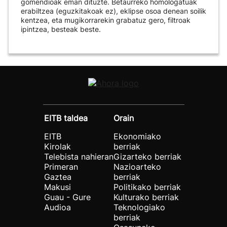
gomendioak eman dituzte. Betaurreko homologatuak
erabiltzea (eguzkitakoak ez), eklipse osoa denean soilik
kentzea, eta mugikorrarekin grabatuz gero, filtroak
ipintzea, besteak beste.
EITB taldea
Orain
EITB
Ekonomiako
Kirolak
berriak
Telebista nahieran
Gizarteko berriak
Primeran
Nazioarteko
Gaztea
berriak
Makusi
Politikako berriak
Guau - Gure
Kulturako berriak
Audioa
Teknologiako
berriak