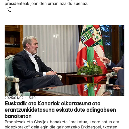
presidenteak joan den urrian azaldu zuenez.
2025/01/02 - 15:10
Euskadik eta Kanariek elkartasuna eta
erantzunkidetasuna eskatu dute adingabeen
banaketan
Pradalesek eta Clavijok banaketa "orekatua, koordinatua eta
bidezkorako" deia egin die gainontzeko Erkidegoei, txosten