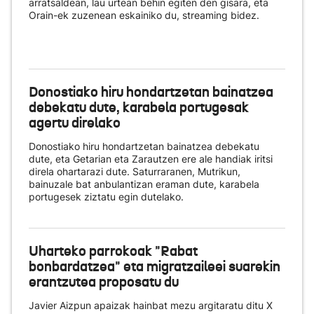
arratsaldean, lau urtean behin egiten den gisara, eta
Orain-ek zuzenean eskainiko du
, streaming bidez.
Donostiako hiru hondartzetan bainatzea
debekatu dute, karabela portugesak
agertu direlako
Donostiako hiru hondartzetan bainatzea debekatu
dute, eta Getarian eta Zarautzen ere ale handiak iritsi
direla ohartarazi dute. Saturraranen, Mutrikun,
bainuzale bat anbulantizan eraman dute, karabela
portugesek ziztatu egin dutelako.
Uharteko parrokoak "Rabat
bonbardatzea" eta migratzaileei suarekin
erantzutea proposatu du
Javier Aizpun apaizak hainbat mezu argitaratu ditu X