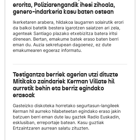
erorita, Poliziarengandik ihesi zihoala,
genero-indarkeria kasu baten ostean
Ikerketaren arabera, hildakoa laugarren solairutik erori
da balkoi batetik bestera igarotzen saiatzen ari zela,
agenteak Santiago plazako etxebizitza batera iritsi
direnean. Bertan, emakume batek eraso baten berri
eman du. Auzia sekretupean dagoenez, ez dute
emakumearen egoeraz informatu.
Testigantza berriek agerian utzi dituzte
Mitikako zaindariek Kerman Villate hil
aurretik behin eta berriz egindako
erasoak
Gasteizko diskoteka horretako segurtasun-langileek
Kerman hil aurreko hilabeteetan egindako eraso jakin
batzuen berri eman dute lau gaztek Radio Euskadin,
esklusiban, erreportaje batean. Kasu guztiak
Ertzaintzaren aurrean salatu zituzten.