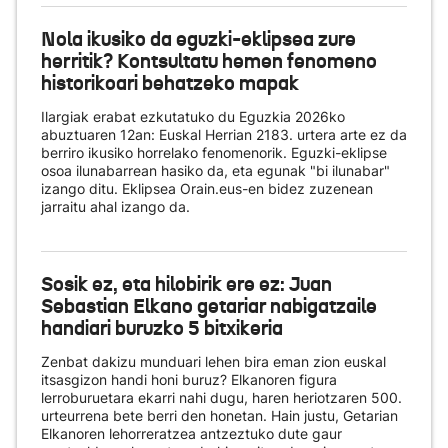
Nola ikusiko da eguzki-eklipsea zure
herritik? Kontsultatu hemen fenomeno
historikoari behatzeko mapak
Ilargiak erabat ezkutatuko du Eguzkia 2026ko
abuztuaren 12an: Euskal Herrian 2183. urtera arte ez da
berriro ikusiko horrelako fenomenorik. Eguzki-eklipse
osoa ilunabarrean hasiko da, eta egunak "bi ilunabar"
izango ditu. Eklipsea Orain.eus-en bidez zuzenean
jarraitu ahal izango da.
Sosik ez, eta hilobirik ere ez: Juan
Sebastian Elkano getariar nabigatzaile
handiari buruzko 5 bitxikeria
Zenbat dakizu munduari lehen bira eman zion euskal
itsasgizon handi honi buruz? Elkanoren figura
lerroburuetara ekarri nahi dugu, haren heriotzaren 500.
urteurrena bete berri den honetan. Hain justu, Getarian
Elkanoren lehorreratzea antzeztuko dute gaur