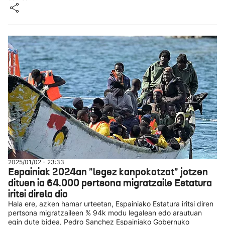
2025/01/02 - 23:33
Espainiak 2024an "legez kanpokotzat" jotzen
dituen ia 64.000 pertsona migratzaile Estatura
iritsi direla dio
Hala ere, azken hamar urteetan, Espainiako Estatura iritsi diren
pertsona migratzaileen % 94k modu legalean edo arautuan
egin dute bidea, Pedro Sanchez Espainiako Gobernuko