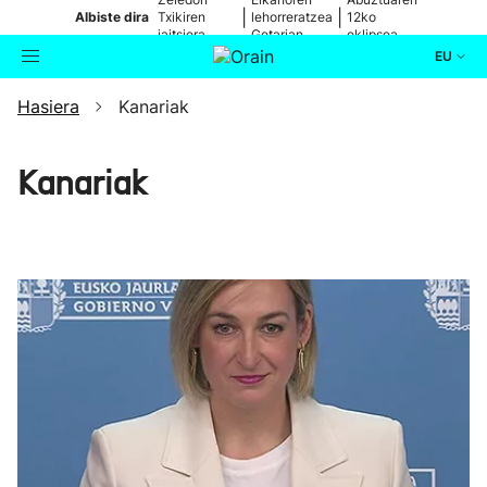
|
|
Albiste dira
Txikiren
lehorreratzea
12ko
jaitsiera,
Getarian
eklipsea
zuzenean
EU
Hasiera
Kanariak
Aktualitatea
Bilatzailea
Politika
Kanariak
Kultura
Ikusmiran
Eguraldia