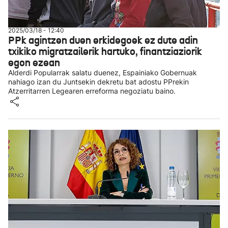
2025/03/18 - 12:40
PPk agintzen duen erkidegoek ez dute adin
txikiko migratzailerik hartuko, finantziaziorik
egon ezean
Alderdi Popularrak salatu duenez, Espainiako Gobernuak
nahiago izan du Juntsekin dekretu bat adostu PPrekin
Atzerritarren Legearen erreforma negoziatu baino.