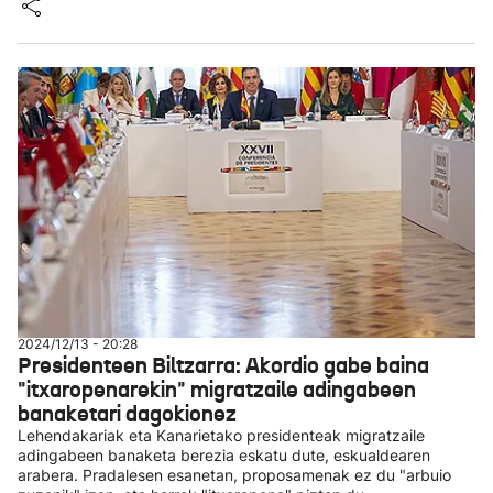
2024/12/13 - 20:28
Presidenteen Biltzarra: Akordio gabe baina
"itxaropenarekin" migratzaile adingabeen
banaketari dagokionez
Lehendakariak eta Kanarietako presidenteak migratzaile
adingabeen banaketa berezia eskatu dute, eskualdearen
arabera. Pradalesen esanetan, proposamenak ez du "arbuio