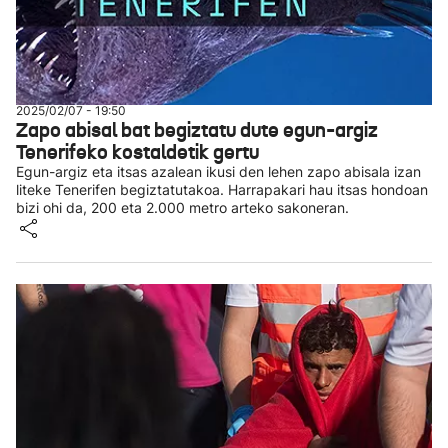
2025/02/07 - 19:50
Zapo abisal bat begiztatu dute egun-argiz
Tenerifeko kostaldetik gertu
Egun-argiz eta itsas azalean ikusi den lehen zapo abisala izan
liteke Tenerifen begiztatutakoa. Harrapakari hau itsas hondoan
bizi ohi da, 200 eta 2.000 metro arteko sakoneran.