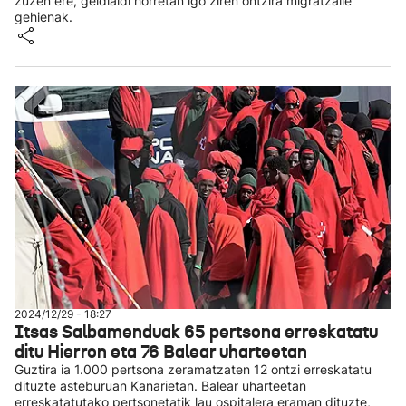
zuzen ere, geldialdi horretan igo ziren ontzira migratzaile
gehienak.
2024/12/29 - 18:27
Itsas Salbamenduak 65 pertsona erreskatatu
ditu Hierron eta 76 Balear uharteetan
Guztira ia 1.000 pertsona zeramatzaten 12 ontzi erreskatatu
dituzte asteburuan Kanarietan. Balear uharteetan
erreskatatutako pertsonetatik lau ospitalera eraman dituzte,