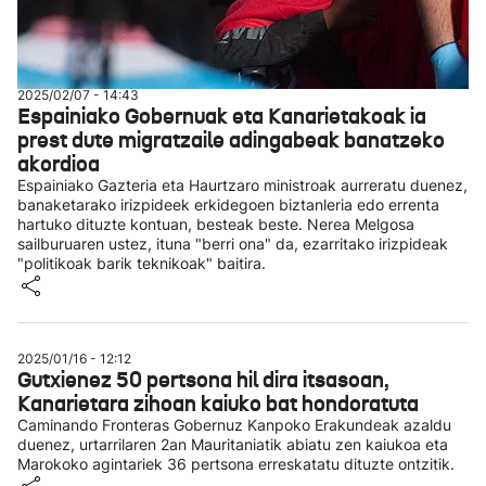
2025/02/07 - 14:43
Espainiako Gobernuak eta Kanarietakoak ia
prest dute migratzaile adingabeak banatzeko
akordioa
Espainiako Gazteria eta Haurtzaro ministroak aurreratu duenez,
banaketarako irizpideek erkidegoen biztanleria edo errenta
hartuko dituzte kontuan, besteak beste. Nerea Melgosa
sailburuaren ustez, ituna "berri ona" da, ezarritako irizpideak
"politikoak barik teknikoak" baitira.
2025/01/16 - 12:12
Gutxienez 50 pertsona hil dira itsasoan,
Kanarietara zihoan kaiuko bat hondoratuta
Caminando Fronteras Gobernuz Kanpoko Erakundeak azaldu
duenez, urtarrilaren 2an Mauritaniatik abiatu zen kaiukoa eta
Marokoko agintariek 36 pertsona erreskatatu dituzte ontzitik.