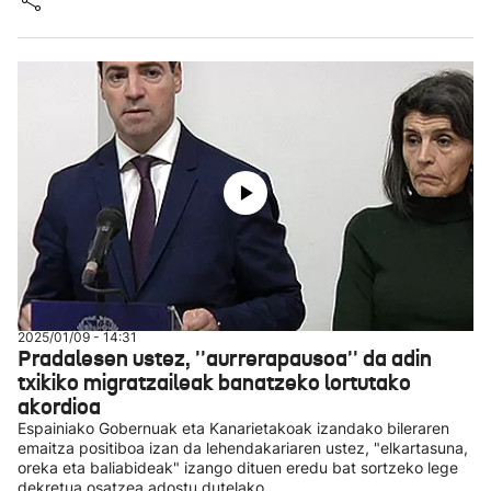
2025/01/09 - 14:31
Pradalesen ustez, ''aurrerapausoa'' da adin
txikiko migratzaileak banatzeko lortutako
akordioa
Espainiako Gobernuak eta Kanarietakoak izandako bileraren
emaitza positiboa izan da lehendakariaren ustez, "elkartasuna,
oreka eta baliabideak" izango dituen eredu bat sortzeko lege
dekretua osatzea adostu dutelako.