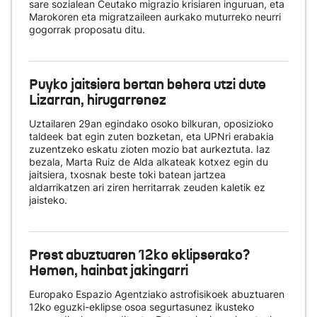
sare sozialean Ceutako migrazio krisiaren inguruan, eta
Marokoren eta migratzaileen aurkako muturreko neurri
gogorrak proposatu ditu.
Puyko jaitsiera bertan behera utzi dute
Lizarran, hirugarrenez
Uztailaren 29an egindako osoko bilkuran, oposizioko
taldeek bat egin zuten bozketan, eta UPNri erabakia
zuzentzeko eskatu zioten mozio bat aurkeztuta. Iaz
bezala, Marta Ruiz de Alda alkateak kotxez egin du
jaitsiera, txosnak beste toki batean jartzea
aldarrikatzen ari ziren herritarrak zeuden kaletik ez
jaisteko.
Prest abuztuaren 12ko eklipserako?
Hemen, hainbat jakingarri
Europako Espazio Agentziako astrofisikoek abuztuaren
12ko eguzki-eklipse osoa segurtasunez ikusteko