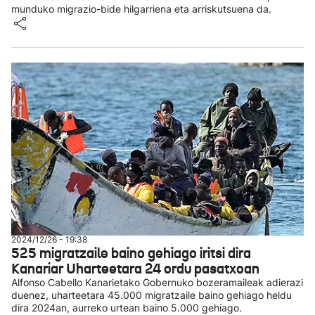
munduko migrazio-bide hilgarriena eta arriskutsuena da.
2024/12/26 - 19:38
525 migratzaile baino gehiago iritsi dira
Kanariar Uharteetara 24 ordu pasatxoan
Alfonso Cabello Kanarietako Gobernuko bozeramaileak adierazi
duenez, uharteetara 45.000 migratzaile baino gehiago heldu
dira 2024an, aurreko urtean baino 5.000 gehiago.