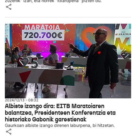
zuzenik" izan, eta horrek "itxaropena" pizten du.
2024/12/13 - 08:32
Albiste izango dira: EITB Maratoiaren
balantzea, Presidenteen Konferentzia eta
historiako Gabonik garestienak
Gaurkoan albiste izango direnen laburpena, bi hitzetan.