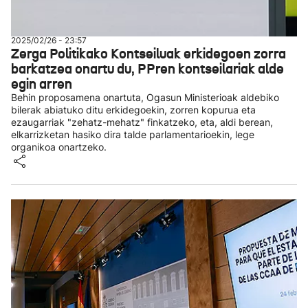
2025/02/26 - 23:57
Zerga Politikako Kontseiluak erkidegoen zorra
barkatzea onartu du, PPren kontseilariak alde
egin arren
Behin proposamena onartuta, Ogasun Ministerioak aldebiko
bilerak abiatuko ditu erkidegoekin, zorren kopurua eta
ezaugarriak "zehatz-mehatz" finkatzeko, eta, aldi berean,
elkarrizketan hasiko dira talde parlamentarioekin, lege
organikoa onartzeko.