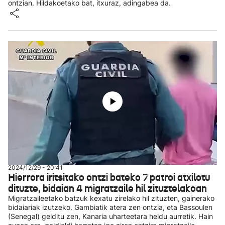
ontzian. Hildakoetako bat, itxuraz, adingabea da.
2024/12/29 - 20:41
Hierrora iritsitako ontzi bateko 7 patroi atxilotu
dituzte, bidaian 4 migratzaile hil zituztelakoan
Migratzaileetako batzuk kexatu zirelako hil zituzten, gainerako
bidaiariak izutzeko. Gambiatik atera zen ontzia, eta Bassoulen
(Senegal) gelditu zen, Kanaria uharteetara heldu aurretik. Hain