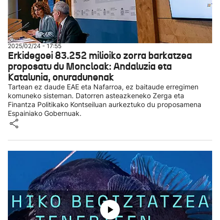
2025/02/24 - 17:55
Erkidegoei 83.252 milioiko zorra barkatzea
proposatu du Moncloak: Andaluzia eta
Katalunia, onuradunenak
Tartean ez daude EAE eta Nafarroa, ez baitaude erregimen
komuneko sisteman. Datorren asteazkeneko Zerga eta
Finantza Politikako Kontseiluan aurkeztuko du proposamena
Espainiako Gobernuak.