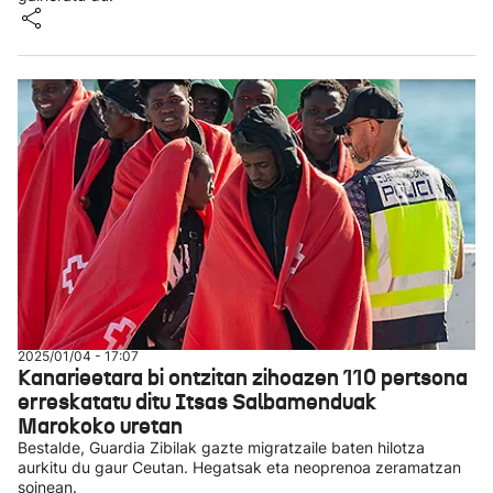
2025/01/04 - 17:07
Kanarieetara bi ontzitan zihoazen 110 pertsona
erreskatatu ditu Itsas Salbamenduak
Marokoko uretan
Bestalde, Guardia Zibilak gazte migratzaile baten hilotza
aurkitu du gaur Ceutan. Hegatsak eta neoprenoa zeramatzan
soinean.