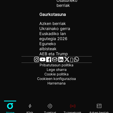
Osasuneko
berriak
Gaurkotasuna
Azken berriak
Ukrainako gerra
Euskadiko lan
egutegia 2026
Eguneko
albisteak
AEB eta Trump
Pribatutasun politika
Lege oharra
Cookie politika
Cookieen konfigurazioa
Harremana
Home
Klisk
Zuretzat
Zuzenekoak
Azken berriak