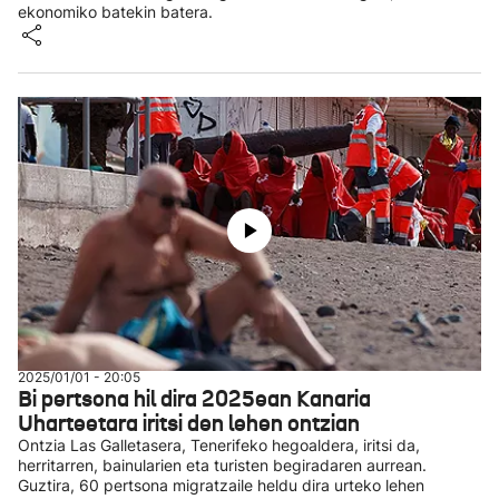
ekonomiko batekin batera.
2025/01/01 - 20:05
Bi pertsona hil dira 2025ean Kanaria
Uharteetara iritsi den lehen ontzian
Ontzia Las Galletasera, Tenerifeko hegoaldera, iritsi da,
herritarren, bainularien eta turisten begiradaren aurrean.
Guztira, 60 pertsona migratzaile heldu dira urteko lehen