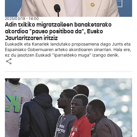
2025/03/18 - 14:00
Adin txikiko migratzaileen banaketarako
akordioa "pauso positiboa da", Eusko
Jaurlaritzaren iritziz
Euskadik eta Kanariek landutako proposamena dago Junts eta
Espainiako Gobernuaren arteko akordioaren oinarrian. Hala ere,
ez du jasotzen Euskadi "iparraldeko muga" izango denik.