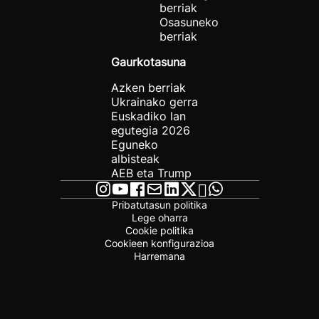
berriak
Osasuneko
berriak
Gaurkotasuna
Azken berriak
Ukrainako gerra
Euskadiko lan
egutegia 2026
Eguneko
albisteak
AEB eta Trump
Pribatutasun politika
Lege oharra
Cookie politika
Cookieen konfigurazioa
Harremana