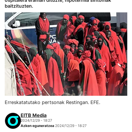
ospitalera eraman dituzte, hipotermia sintomak
baitzituzten.
Erreskatatutako pertsonak Restingan. EFE.
EITB Media
2024/12/29 - 18:27
Azken eguneratzea
2024/12/29 - 18:27