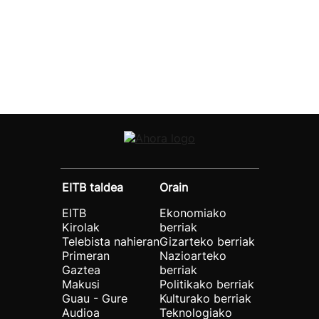
EITB taldea
Orain
EITB
Ekonomiako
Kirolak
berriak
Telebista nahieran
Gizarteko berriak
Primeran
Nazioarteko
Gaztea
berriak
Makusi
Politikako berriak
Guau - Gure
Kulturako berriak
Audioa
Teknologiako