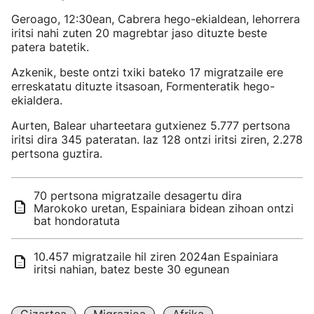
Geroago, 12:30ean, Cabrera hego-ekialdean, lehorrera
iritsi nahi zuten 20 magrebtar jaso dituzte beste
patera batetik.
Azkenik, beste ontzi txiki bateko 17 migratzaile ere
erreskatatu dituzte itsasoan, Formenteratik hego-
ekialdera.
Aurten, Balear uharteetara gutxienez 5.777 pertsona
iritsi dira 345 pateratan. Iaz 128 ontzi iritsi ziren, 2.278
pertsona guztira.
70 pertsona migratzaile desagertu dira
Marokoko uretan, Espainiara bidean zihoan ontzi
bat hondoratuta
10.457 migratzaile hil ziren 2024an Espainiara
iritsi nahian, batez beste 30 egunean