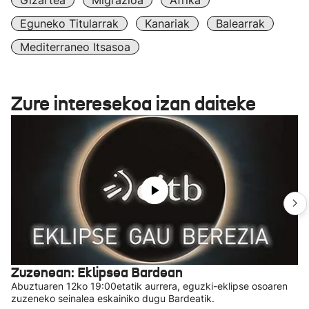
Gizartea
Migrazioa
Afrika
Eguneko Titularrak
Kanariak
Balearrak
Mediterraneo Itsasoa
Zure interesekoa izan daiteke
Zuzenean: Eklipsea Bardean
Abuztuaren 12ko 19:00etatik aurrera, eguzki-eklipse osoaren
zuzeneko seinalea eskainiko dugu Bardeatik.