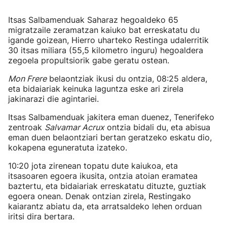
Itsas Salbamenduak Saharaz hegoaldeko 65
migratzaile zeramatzan kaiuko bat erreskatatu du
igande goizean, Hierro uharteko Restinga udalerritik
30 itsas miliara (55,5 kilometro inguru) hegoaldera
zegoela propultsiorik gabe geratu ostean.
Mon Frere
belaontziak ikusi du ontzia, 08:25 aldera,
eta bidaiariak keinuka laguntza eske ari zirela
jakinarazi die agintariei.
Itsas Salbamenduak jakitera eman duenez, Tenerifeko
zentroak
Salvamar Acrux
ontzia bidali du, eta abisua
eman duen belaontziari bertan geratzeko eskatu dio,
kokapena eguneratuta izateko.
10:20 jota zirenean topatu dute kaiukoa, eta
itsasoaren egoera ikusita, ontzia atoian eramatea
baztertu, eta bidaiariak erreskatatu dituzte, guztiak
egoera onean. Denak ontzian zirela, Restingako
kaiarantz abiatu da, eta arratsaldeko lehen orduan
iritsi dira bertara.