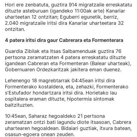
Hori ere zenbatuta, guztira 914 migratzaile erreskatatu
dituzte asteburuan (igandeko 11:00ak arte) Kanariar
uharteetan 12 ontzitan; Eguberri egunetik, berriz,
2.040 migratzaile iritsi dira Kanariar uharteetara 32
ontzitan.
4 patera iritsi dira gaur Cabrerara eta Formenterara
Guardia Zibilak eta Itsas Salbamenduak guztira 76
pertsona zeramatzaten 4 patera erreskatatu dituzte
igandean Cabreran eta Formenteran (Balear uharteak),
Gobernuaren Ordezkaritzak jakitera eman duenez.
Lehenengo 18 magrebtarrak 04:45ean iritsi dira
Formenterako kostaldera, eta, zehazki, Formenterako
s'Estufador hondartzara iritsi dira. Horietako lau
ospitalera eraman dituzte, hipotermia sintomak
baitzituzten.
10:45ean, Saharaz hegoaldeko 21 pertsona
zeramatzan ontzi bati lagundu diote itsasoan, Cabrera
uhartearen hegoaldean. Bidaiari guztiak, itxura batean,
osasun-egoera onean zeuden.