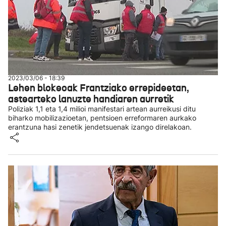
2023/03/06 - 18:39
Lehen blokeoak Frantziako errepideetan,
astearteko lanuzte handiaren aurretik
Poliziak 1,1 eta 1,4 milioi manifestari artean aurreikusi ditu
biharko mobilizazioetan, pentsioen erreformaren aurkako
erantzuna hasi zenetik jendetsuenak izango direlakoan.