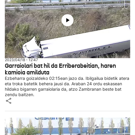
2023/04/18 - 12:47
Garraiolari bat hil da Erriberabeitian, haren
kamioia amilduta
Ezbeharra goizaldeko 02:15ean jazo da. Ibilgailua bidetik atera
eta troka batetik behera jausi da. Araban 24 ordu eskasean
hildako bigarren garraiolaria da, atzo Zambranan beste bat
zendu baitzen.