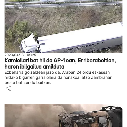
2023/04/18 - 09:25
Kamioilari bat hil da AP-1ean, Erriberabeitian,
haren ibilgailua amilduta
Ezbeharra goizaldean jazo da. Araban 24 ordu eskasean
hildako bigarren garraiolaria da honakoa, atzo Zambranan
beste bat zendu baitzen.