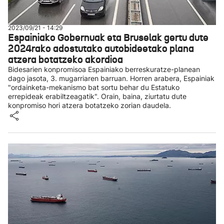
2023/09/21 - 14:29
Espainiako Gobernuak eta Bruselak gertu dute
2024rako adostutako autobideetako plana
atzera botatzeko akordioa
Bidesarien konpromisoa Espainiako berreskuratze-planean
dago jasota, 3. mugarriaren barruan. Horren arabera, Espainiak
"ordainketa-mekanismo bat sortu behar du Estatuko
errepideak erabiltzeagatik". Orain, baina, ziurtatu dute
konpromiso hori atzera botatzeko zorian daudela.