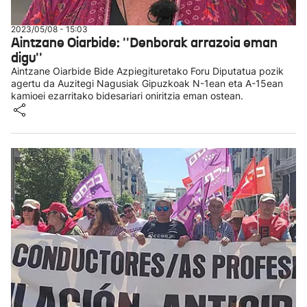
2023/05/08 - 15:03
Aintzane Oiarbide: ''Denborak arrazoia eman
digu''
Aintzane Oiarbide Bide Azpiegituretako Foru Diputatua pozik
agertu da Auzitegi Nagusiak Gipuzkoak N-1ean eta A-15ean
kamioei ezarritako bidesariari oniritzia eman ostean.