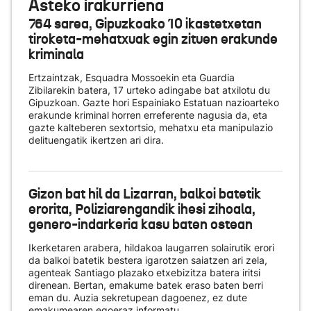
Asteko irakurriena
764 sarea, Gipuzkoako 10 ikastetxetan
tiroketa-mehatxuak egin zituen erakunde
kriminala
Ertzaintzak, Esquadra Mossoekin eta Guardia
Zibilarekin batera, 17 urteko adingabe bat atxilotu du
Gipuzkoan. Gazte hori Espainiako Estatuan nazioarteko
erakunde kriminal horren erreferente nagusia da, eta
gazte kalteberen sextortsio, mehatxu eta manipulazio
delituengatik ikertzen ari dira.
Gizon bat hil da Lizarran, balkoi batetik
erorita, Poliziarengandik ihesi zihoala,
genero-indarkeria kasu baten ostean
Ikerketaren arabera, hildakoa laugarren solairutik erori
da balkoi batetik bestera igarotzen saiatzen ari zela,
agenteak Santiago plazako etxebizitza batera iritsi
direnean. Bertan, emakume batek eraso baten berri
eman du. Auzia sekretupean dagoenez, ez dute
emakumearen egoeraz informatu.