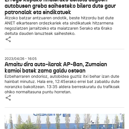
autobusen greba saihesteko bilera dute gaur
patronalak eta sindikatuek
Atzoko batzar antzuaren ondotik, beste hitzordu bat dute
ANET elkartearen ordezkariek eta sindikatuek hitzarmena
negoziatzen jarraitzeko eta maiatzaren 5erako eta 6rako
deituta dauden lanuzteak saihesteko.
2023/04/26 - 16:05
Amaitu dira auto-ilarak AP-8an, Zumaian
kamioi batek zama galdu ostean
Ezbeharraren ondorioz, autobidea guztiz itxi behar izan dute
hainbat minutuz. Hala ere, 12:45erako errei bat zabaldu dute
noranzko bakoitzean. 13:35 aldera berreskuratu du trafikoak
ohiko normaltasuna puntu horretan.