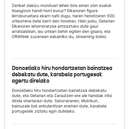
Zenbat dakizu munduari lehen bira eman zion euskal
itsasgizon handi horri buruz? Elkanoren figura
lerroburuetara ekarri nahi dugu, haren heriotzaren 500.
urteurrena bete berri den honetan. Hain justu, Getarian
Elkanoren lehorreratzea antzeztuko dute gaur
arratsaldean, lau urtean behin egiten den gisara, eta
ORAINek zuzenean eskainiko du
, streaming bidez.
Donostiako hiru hondartzetan bainatzea
debekatu dute, karabela portugesak
agertu direlako
Donostiako hiru hondartzetan bainatzea debekatu
dute, eta Getarian eta Zarautzen ere ale handiak iritsi
direla ohartarazi dute. Saturraranen, Mutrikun,
bainuzale bat anbulantizan eraman dute, karabela
portugesek ziztatu egin dutelako.