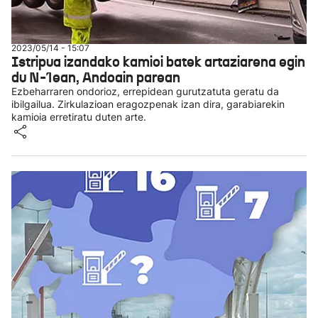
2023/05/14 - 15:07
Istripua izandako kamioi batek artaziarena egin
du N-1ean, Andoain parean
Ezbeharraren ondorioz, errepidean gurutzatuta geratu da
ibilgailua. Zirkulazioan eragozpenak izan dira, garabiarekin
kamioia erretiratu duten arte.