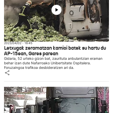
2023/04/02 - 16:45
Letxugak zeramatzan kamioi batek su hartu du
AP-15ean, Gares parean
Gidaria, 52 urteko gizon bat, zaurituta anbulantzian eraman
behar izan dute Nafarroako Unibertsitate Ospitalera.
Foruzaingoa trafikoa desbideratzen ari da.