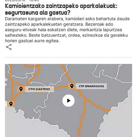
Kamioientzako zaintzapeko aparkalekuak:
segurtasuna ala gastua?
Daramaten kargaren arabera, kamioilari asko behartuta daude
zaintzapeko aparkalekuetan geratzera. Bezeroak edo
aseguru-etxeak hala eskatzen diete, merkantzia lapurtzea
saihesteko. Beste batzuentzat, ordea, ezinezkoa da geraleku
horien gastuei aurre egitea.