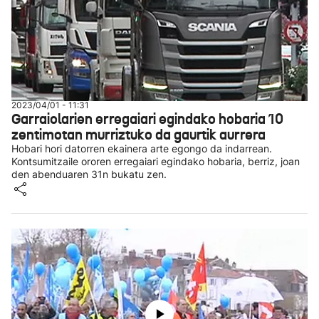
2023/04/01 - 11:31
Garraiolarien erregaiari egindako hobaria 10
zentimotan murriztuko da gaurtik aurrera
Hobari hori datorren ekainera arte egongo da indarrean.
Kontsumitzaile ororen erregaiari egindako hobaria, berriz, joan
den abenduaren 31n bukatu zen.