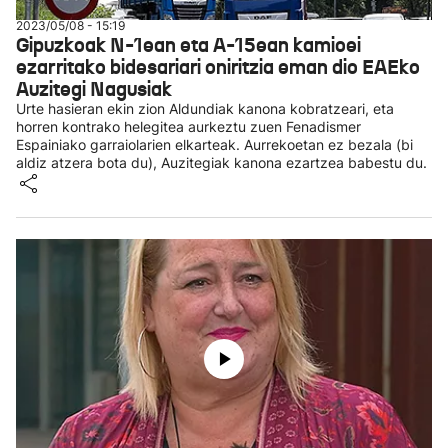
2023/05/08 - 15:19
Gipuzkoak N-1ean eta A-15ean kamioei
ezarritako bidesariari oniritzia eman dio EAEko
Auzitegi Nagusiak
Urte hasieran ekin zion Aldundiak kanona kobratzeari, eta
horren kontrako helegitea aurkeztu zuen Fenadismer
Espainiako garraiolarien elkarteak. Aurrekoetan ez bezala (bi
aldiz atzera bota du), Auzitegiak kanona ezartzea babestu du.