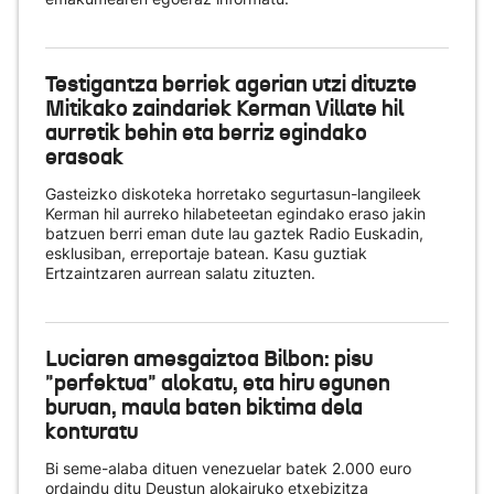
Testigantza berriek agerian utzi dituzte
Mitikako zaindariek Kerman Villate hil
aurretik behin eta berriz egindako
erasoak
Gasteizko diskoteka horretako segurtasun-langileek
Kerman hil aurreko hilabeteetan egindako eraso jakin
batzuen berri eman dute lau gaztek Radio Euskadin,
esklusiban, erreportaje batean. Kasu guztiak
Ertzaintzaren aurrean salatu zituzten.
Luciaren amesgaiztoa Bilbon: pisu
"perfektua" alokatu, eta hiru egunen
buruan, maula baten biktima dela
konturatu
Bi seme-alaba dituen venezuelar batek 2.000 euro
ordaindu ditu Deustun alokairuko etxebizitza