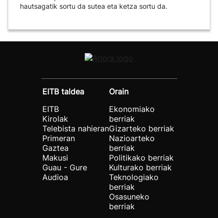
hautsagatik sortu da sutea eta ketza sortu da.
EITB taldea
Orain
EITB
Ekonomiako
Kirolak
berriak
Telebista nahieran
Gizarteko berriak
Primeran
Nazioarteko
Gaztea
berriak
Makusi
Politikako berriak
Guau - Gure
Kulturako berriak
Audioa
Teknologiako
berriak
Osasuneko
berriak