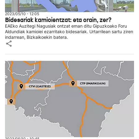
2023/05/10 - 12:05
Bidesariak kamioientzat: eta orain, zer?
EAEko Auzitegi Nagusiak ontzat eman ditu Gipuzkoako Foru
Aldundiak kamioiei ezarritako bidesariak. Urtarrilean sartu ziren
indarrean, Bizkaikoekin batera.
2023/05/10 - 10:45