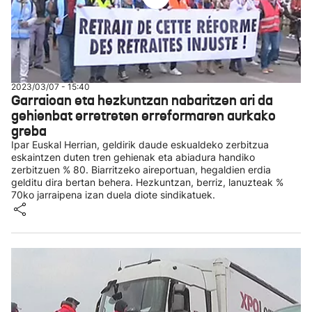
2023/03/07 - 15:40
Garraioan eta hezkuntzan nabaritzen ari da
gehienbat erretreten erreformaren aurkako
greba
Ipar Euskal Herrian, geldirik daude eskualdeko zerbitzua
eskaintzen duten tren gehienak eta abiadura handiko
zerbitzuen % 80. Biarritzeko aireportuan, hegaldien erdia
gelditu dira bertan behera. Hezkuntzan, berriz, lanuzteak %
70ko jarraipena izan duela diote sindikatuek.