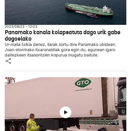
2023/08/23 - 12:03
Panamako kanala kolapsatuta dago urik gabe
dagoelako
Ur-maila txikia denez, ilarak sortu dira Panamako ubidean.
Joan-etorrirako itxaronaldiak gora egin du, egunean igaro
daitezkeen itsasontzien kopurua mugatu baitute.