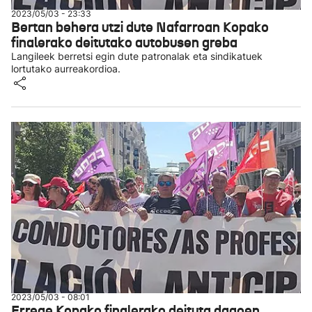
2023/05/03 - 23:33
Bertan behera utzi dute Nafarroan Kopako
finalerako deitutako autobusen greba
Langileek berretsi egin dute patronalak eta sindikatuek
lortutako aurreakordioa.
2023/05/03 - 08:01
Errege Kopako finalerako deituta dagoen