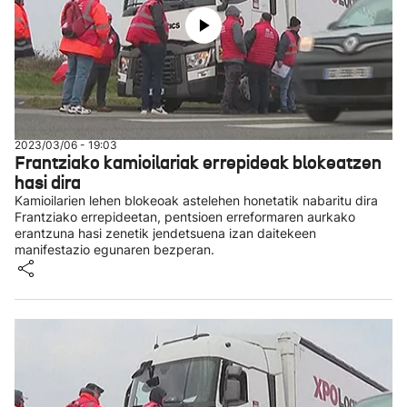
2023/03/06 - 19:03
Frantziako kamioilariak errepideak blokeatzen
hasi dira
Kamioilarien lehen blokeoak astelehen honetatik nabaritu dira
Frantziako errepideetan, pentsioen erreformaren aurkako
erantzuna hasi zenetik jendetsuena izan daitekeen
manifestazio egunaren bezperan.