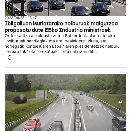
2023/09/25 - 18:47
Ibilgailuen isurietarako helburuak malgutzea
proposatu dute EBko Industria ministroek
Ordezkaritza askok uste zuten Batzordeak planteatutako
"helburuak handiegiak eta are irrealak ere" zirela, eta
horregatik Kontseiluaren Espainiaren presidentetzak helburu
"errealistak" eta "orekatuak" lortu nahi izan ditu.