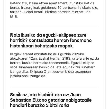
batengatik, baina etxea apartamentu turistiko bat da
berez. Iruzurgileak gutxienez 10 pertsonari alokatu die,
tartean Luciari berari. Biktima horrekin mintzatu da
EITB.
Nola ikusiko da eguzki-eklipsea zure
herritik? Kontsultatu hemen fenomeno
historikoari behatzeko mapak
Ilargiak erabat ezkutatuko du Eguzkia 2026ko
abuztuaren 12an: Euskal Herrian 2183. urtera arte ez da
berriro ikusiko horrelako fenomenorik. Eguzki-eklipse
osoa ilunabarrean hasiko da, eta egunak "bi ilunabar"
izango ditu. Eklipsea Orain.eus-en bidez zuzenean
jarraitu ahal izango da.
Sosik ez, eta hilobirik ere ez: Juan
Sebastian Elkano getariar nabigatzaile
handiari buruzko 5 bitxikeria