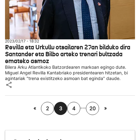
2023/02/17 - 18:32
Revilla eta Urkullu otsailaren 27an bilduko dira
Santander eta Bilbo arteko trenari bultzada
emateko asmoz
Bilera Arku Atlantikoko Batzordearen markoan egingo dute.
Miguel Angel Revilla Kantabriako presidentearen hitzetan, bi
agintariak "trena existitzeko asmoan bat eginda" daude.
...
«
»
2
3
4
20