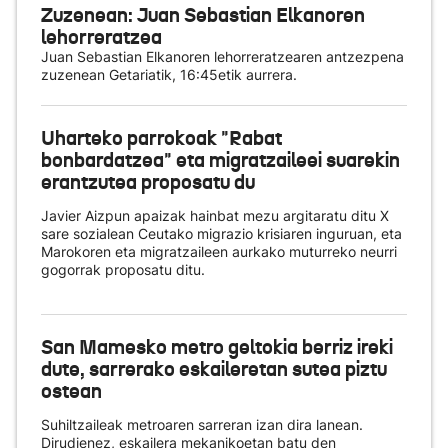
Zuzenean: Juan Sebastian Elkanoren
lehorreratzea
Juan Sebastian Elkanoren lehorreratzearen antzezpena
zuzenean Getariatik, 16:45etik aurrera.
Uharteko parrokoak "Rabat
bonbardatzea" eta migratzaileei suarekin
erantzutea proposatu du
Javier Aizpun apaizak hainbat mezu argitaratu ditu X
sare sozialean Ceutako migrazio krisiaren inguruan, eta
Marokoren eta migratzaileen aurkako muturreko neurri
gogorrak proposatu ditu.
San Mamesko metro geltokia berriz ireki
dute, sarrerako eskaileretan sutea piztu
ostean
Suhiltzaileak metroaren sarreran izan dira lanean.
Dirudienez, eskailera mekanikoetan batu den