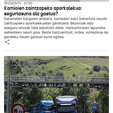
2023/05/10 - 07:00
Kamioien zaintzapeko aparkalekua:
segurtasuna ala gastua?
Daramaten kargaren arabera, kamioilari asko behartuta daude
zaintzapeko aparkalekuetan geratzera. Bezeroak edo
aseguru-etxeak hala eskatzen diete, merkantziaren lapurreta
saihesteko neurri gisa. Beste batzuentzat, ordea, ezinezkoa da
geraleku hauen gastuei aurre egitea.